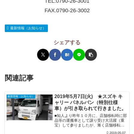
TEL:
0790-26-3001
FAX.0790-26-3002
最新情報（お知らせ）
シェアする
関連記事
2019年5月7日(火) ★スズキ キ
最新情報（お知らせ）
ャリー パネルバン（特別仕様
車）が引き取られて行きました。
■知人より昨年１０月に、店舗移転時に部
品等の運搬車として譲り受け大活躍（重
宝）して参りましたが、漸く店舗移転も
一段落し活用頻度が少なくなりましたの
2019.05.07