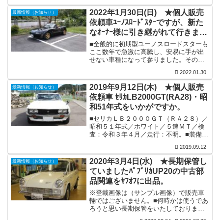
で販売告知をさせていただきますと、
早々に何かとお世話になっています岡山
2022年1月30日(日) ★個人販売
最新情報（お知らせ）
県の某ショップ代表の（Ｆ様）よりご連
依頼車ﾕｰﾉｽﾛｰﾄﾞｽﾀｰですが、新た
絡をいただき商談成立。そして本日ご来
なｵｰﾅｰ様に引き継がれて行きまし
店いただき引き取られて行きました。
た。
■全般的に初期型ユーノスロードスターも
ここ数年で急激に高騰し、安易に手が出
せない車種になって参りました。その様
な状況の中で、大阪府にお住まいの（Ｆ
2022.01.30
氏）より個人販売依頼車として販売告知
しておりました初期型ユーノスロードス
2019年9月12日(木) ★個人販売
最新情報（お知らせ）
ターが、ご縁が有り岡山県にお住まいの
依頼車 ｾﾘｶLB2000GT(RA28)・昭
（Ｍ氏）にご購入いただく事になりまし
和51年式をいかがですか。
た。そして、双方がお住まいの中間地点
的所在に位置する当店までお越しいただ
■セリカＬＢ２０００ＧＴ（ＲＡ２８）／
き、本日車輛及び部品関連のお引き渡し
昭和５１年式／ホワイト／５速ＭＴ／検
が行われ、前オーナー（Ｆ氏）の元から
査：令和３年４月／走行：不明。■装備：
当店中継で旅立っていきました。今後も
各機関良好／クーラー付で今回の検査時
このユーノ...
2019.09.12
にＯＨ済／ボディーは全塗装済で良好・
外観は目視で気になる錆発生は見当たり
2020年3月4日(水) ★長期保管し
最新情報（お知らせ）
ませんが、見えない箇所で所々パテ補修
ていましたﾊﾟﾌﾞﾘｶUP20の中古部
箇所はございます／内装は年式を考えれ
品関連をﾔﾌｵﾌに出品。
ば良好な状態を維持／前エンジンが一発
圧縮が少なく気にされておられ、先日中
※登載画像は（サンプル画像）で販売車
古（ＲＡ２５）から取り外しましたエン
輛ではございません。■何時かは使うであ
ジン・ミッションを購入され塔載されて
ろうと思い長期保管をいたしておりまし
います／（Ｆ）タワーバー／スプリング
た各車種の旧車部品ですが、店舗移転に