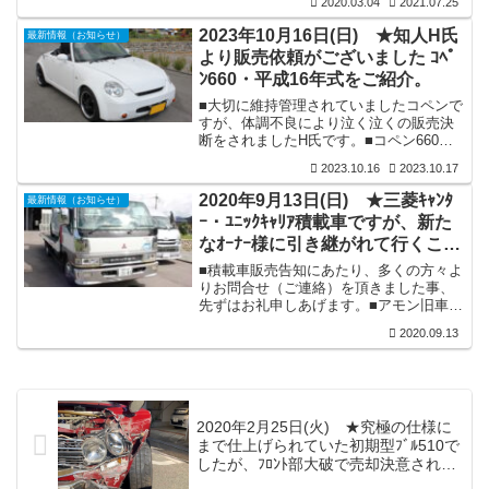
強化組込...
2020.03.04
2021.07.25
より部品保管スペースに限りが生じ、処
分するには勿体無いと思い、少しづつで
2023年10月16日(日) ★知人H氏
最新情報（お知らせ）
はございますがヤフオフで販売を行って
より販売依頼がございました ｺﾍﾟ
おります。今回はパブリカＵＰ２０の中
ﾝ660・平成16年式をご紹介。
古部品関連を主に出品させていただきま
した。今後は、パブリカＵＰ２０用新品
■大切に維持管理されていましたコペンで
パーツ類も多数ストックをしております
すが、体調不良により泣く泣くの販売決
ので、随時出品を行う予定です。
断をされましたH氏です。■コペン660ア
クティブトップ（LA-L880K）／平成16年
2023.10.16
2023.10.17
式／色：ホワイト／シフト：5速MT／検
査：令和6年7月／走行：48,000ｋｍ（実
2020年9月13日(日) ★三菱ｷｬﾝﾀ
最新情報（お知らせ）
走行）／修復歴：無し。■装備：内外装共
ｰ・ﾕﾆｯｸｷｬﾘｱ積載車ですが、新た
上質／各機関良好（検査時にエアコンＯ
なｵｰﾅｰ様に引き継がれて行くこと
Ｈ修理済）／2オーナー車／ロータスエラ
ン風ボディーキット装備（FRP前後バン
になりました。
■積載車販売告知にあたり、多くの方々よ
パーは取外し別途保管）／オーバーフェ
りお問合せ（ご連絡）を頂きました事、
ンダー装備／Dスポーツコンピュター装備
先ずはお礼申しあげます。■アモン旧車倶
（80ps仕様...
楽部開設と同時に新車購入し、当店の歴
2020.09.13
史と共に歩んで来ました三菱キャンター
積載車ディーゼル６速ＭＴターボ・平成
１３年式ですが、昨今はコロナ禍の影響
もございまして出動頻度がめっきり少な
くなっていました。そこで費用対効果等
2020年2月25日(火) ★究極の仕様に
も考えますと、このまま維持して行くよ
まで仕上げられていた初期型ﾌﾞﾙ510で
りはと思い、この機会に思い切って売却
決断に至りこの最新情報で売却告知をい
したが、ﾌﾛﾝﾄ部大破で売却決意されま
たしますと、一早く静岡県で板金工場を
した。