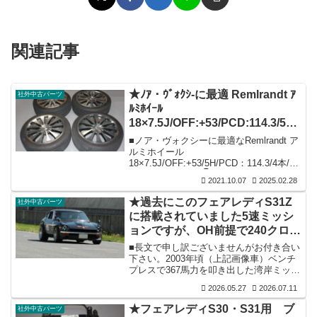
関連記事
★ﾉｱ・ｳﾞｫｸｼ-に最適 Remlrandt ｱ
社外中古パーツ
ﾙﾐﾎｲｰﾙ
18×7.5J/OFF:+53/PCD:114.3/5H/
ﾀｲﾔ付4本/ ☆中古品☆
■ノア・ヴォクシーに最適なRemlrandt ア
ルミホイール
18×7.5J/OFF:+53/5H/PCD：114.3/4本/タ
イヤ付き中古品 👇■アルミは所々アルミ
2021.10.07
2025.02.28
特有の腐食・傷等はございますが気にな
るガリ傷はございません。全体的には良
★過去にこのフェアレディS31Z
社外中古パーツ
品の部類かと思います。■タイヤはオート
に搭載されていました5速ミッシ
ウェイ ZEETEX 225/45R18（6部山以
ョンですが、OH前提で240クロス
上）が付いています。■価格：３５,００
０円（税込）■手渡し／お引き取り限定で
ミッションとして販売していま
■長文で申し訳ございませんがお付き合い
お願いいたします。
す。ご検討の程 宜しくお願いし
下さい。2003年頃（上記画像車）ベンチ
プレスで367馬力を叩き出した湾岸ミッド
ます。
ナイト仕様のフェレディＺ（S31改）フ
2026.05.27
2026.07.11
ル公認車をとあるご縁で購入させていた
だいた経緯が過去にございましたが、当
★フェアレディS30・S31用 ブ
社外中古パーツ
時そのＺの公認所見欄にベンチプレスの