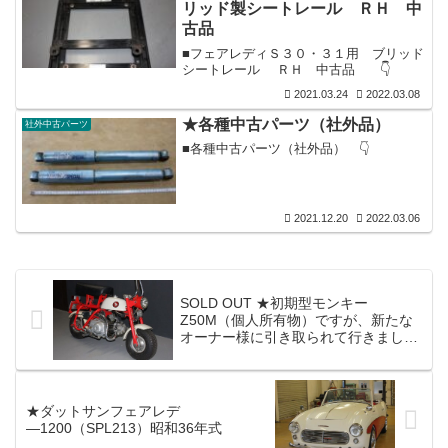
リッド製シートレール ＲＨ 中
データーと共に改造申請書欄にスーパー
古品
クロスミッション搭載の明記が有り、ど
の様な入りなのか早々に試運転をした
■フェアレディＳ３０・３１用 ブリッド
所、カチカチと滑らかに入るミッション
シートレール ＲＨ 中古品 👇
の良さに感動した記憶がございます。私
も職業柄240クロスミッションが搭載さ...
2021.03.24
2022.03.08
★各種中古パーツ（社外品）
社外中古パーツ
■各種中古パーツ（社外品） 👇
2021.12.20
2022.03.06
SOLD OUT ★初期型モンキー
Z50M（個人所有物）ですが、新たな
オーナー様に引き取られて行きまし
た。
★ダットサンフェアレデ
―1200（SPL213）昭和36年式