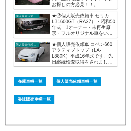
お探しの方必見！！。
★②個人販売依頼車 セリカ
個人販売依頼車輌
LB1600GT（RA27）・昭和50
年式 1オーナー・未再生原
形・フルオリジナル車をいか
がですか。
★個人販売依頼車 コペン660
個人販売依頼車輌
アクティブトップ（LA-
L880K）平成16年式です。先
日継続検査取得をされました
が販売価格に変更はございま
せん。
在庫車輌一覧
個人販売依頼車輌一覧
委託販売車輌一覧