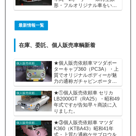
形・フルオリジナル車をいか
がですか。
最新情報一覧
在庫、委託、個人販売車輌新着
★個人販売依頼車マツダポー
個人販売依頼車輌
ターキャブ360（PC3A）・上
質でオリジナルボディーが魅
力の通称ガチャピンポーター
をいかがですか。
★①個人販売依頼車 セリカ
個人販売依頼車輌
LB2000GT（RA25）・昭和49
年式ですが告知早々商談に入
りました。
★③個人販売依頼車 マツダ
個人販売依頼車輌
K360（KTBA43）昭和41年
式・上質な通称ケサブロウを