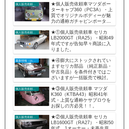
★個人販売依頼車マツダポー
個人販売依頼車輌
ターキャブ360（PC3A）・上
質でオリジナルボディーが魅
力の通称ガチャピンポーター
をいかがですか。
★①個人販売依頼車 セリカ
個人販売依頼車輌
LB2000GT（RA25）・昭和49
年式ですが告知早々商談に入
りました。
★④膨大にストックされてい
最新情報（お知らせ）
ますセリカ部品 （純正新品・
中古良品）を条件付きではご
ざいますが一括販売で検討。
★③個人販売依頼車 マツダ
個人販売依頼車輌
K360（KTBA43）昭和41年
式・上質な通称ケサブロウを
お探しの方必見！！。
★②個人販売依頼車 セリカ
個人販売依頼車輌
LB1600GT（RA27）・昭和50
年式 1オーナー・未再生原