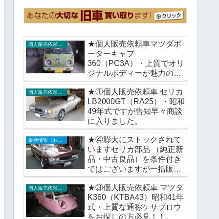
★個人販売依頼車マツダポ
個人販売依頼車輌
ーターキャブ
360（PC3A）・上質でオリ
ジナルボディーが魅力の通
称ガチャピンポーターをい
★①個人販売依頼車 セリカ
かがですか。
個人販売依頼車輌
LB2000GT（RA25）・昭和
49年式ですが告知早々商談
に入りました。
★④膨大にストックされて
最新情報（お知らせ）
いますセリカ部品 （純正新
品・中古良品）を条件付き
ではございますが一括販売
で検討。
★③個人販売依頼車 マツダ
個人販売依頼車輌
K360（KTBA43）昭和41年
式・上質な通称ケサブロウ
をお探しの方必見！！。