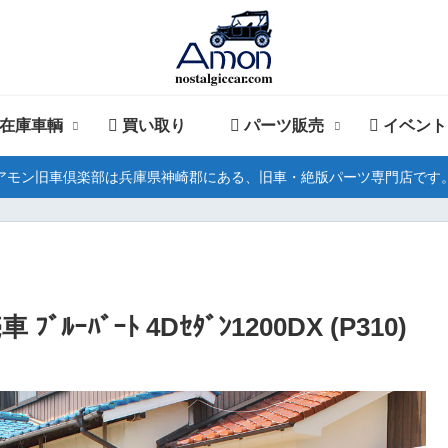
在庫車輌
買い取り
パーツ販売
イベント
アモン旧車倶楽部は兵庫県神崎郡にある、旧車・絶版パーツ専門店です
ﾙｰﾊﾞｰﾄ 4Dｾﾀﾞﾝ1200DX (P310)
。