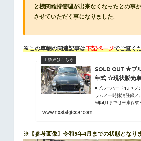
と機関維持管理が出来なくなったとの事
させていただく事になりました。
※この車輛の関連記事は
下記ページ
でご覧く
SOLD OUT ★
年式 ☆現状販売
■ブルーバード4Dセダン
ラム／一時抹消登録／走
5年4月までは車庫保
め綺麗な状態が維持さ
www.nostalgiccar.com
ざらし保管で数ヶ月経過
内で確認いたしました
すのと、バッテリータ..
※【参考画像】令和5年4月までの状態となり