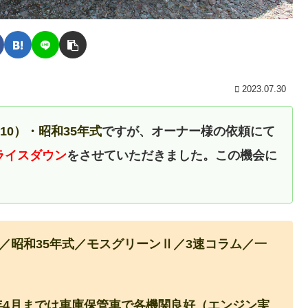
2023.07.30
310）・昭和35年式
ですが
、オーナー様の依頼にて
ライスダウン
をさせていただきました。この機会に
10）／昭和35年式／モスグリーンⅡ／3速コラム／一
年4月までは車庫保管車で各機関良好（エンジン実