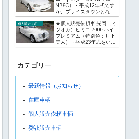
NB8C）・平成12年式です
が、プライスダウンとなり
ました。※この機会に改め
★個人販売依頼車 光岡（ミ
てご検討いただければ幸い
個人販売依頼車輌
ツオカ）ヒミコ 2000 ハイ
です。
プレミアム（特別色：月下
美人）・平成23年式をいか
がですか。
カテゴリー
最新情報（お知らせ）
在庫車輌
個人販売依頼車輌
委託販売車輌