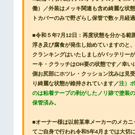
働）／外装はメッキ関連も含め綺麗な状
トカバーのみで野ざらし保管で数ヶ月経
■令和５年7月12日：
再度状態を分かる範
浮き及び腐食が発生し始めていますのと
クランキングはいたしましがバッテリー
ーキ・クラッチはOH要の状態です／幸い
側お尻部にホツレ・クッション沈みは見
り綺麗な状態が維持されています／
注）ボ
のは粘着テープの剥がしたノリ跡で塗装
保管済み。
■オーナー様は以前某車メーカーのメカニ
てご自身で行われ令和5年4月までは大切