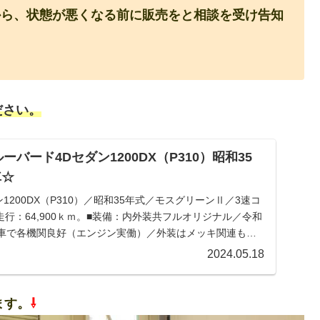
から、状態が悪くなる前に販売をと相談を受け告知
ださい。
ブルーバード4Dセダン1200DX（P310）昭和35
車☆
1200DX（P310）／昭和35年式／モスグリーンⅡ／3速コ
行：64,900ｋｍ。■装備：内外装共フルオリジナル／令和
管車で各機関良好（エンジン実働）／外装はメッキ関連も含
れていましたが、以降は諸事情にてシートカバーのみで野
2024.05.18
しています。■令和５年7月12日：再度状態を分かる範囲
所、メッキ関連に所々錆浮き及び腐食が発生し始めていま
.
ます。
⇩