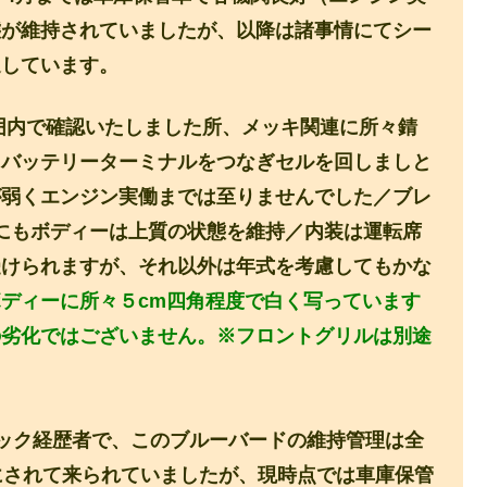
態が維持されていましたが、以降は諸事情にてシー
過しています。
囲内で確認いたしました
所、メッキ関連に所々錆
、バッテリーターミナルをつなぎセルを回しましと
が弱くエンジン実働までは至りませんでした／ブレ
にもボディーは上質の状態を維持／内装は運転席
受けられますが、それ以外は年式を考慮してもかな
ディーに所々５cm四角程度で白く写っています
の劣化ではございません。※フロントグリルは別途
ック経歴者で、このブルーバードの維持管理は全
にされて来られていましたが、現時点では車庫保管