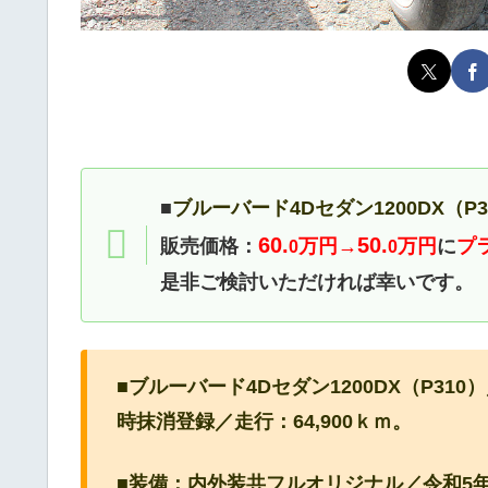
■
ブルーバード4Dセダン1200DX（P
60.
50.
販売価格：
万円→
万円
に
プ
0
0
是非ご検討いただければ幸いです。
■ブルーバード4Dセダン1200DX（P3
時抹消登録／走行：64,900ｋｍ。
■装備：内外装共フルオリジナル／令和5