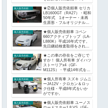
★②個人販売依頼車 セリカ
個人販売依頼車輌
LB1600GT（RA27）・昭和
50年式 1オーナー・未再
生原形・フルオリジナル車
をいかがですか。
★個人販売依頼車 コペン
個人販売依頼車輌
660アクティブトップ（LA-
L880K）平成16年式です。
先日継続検査取得をされま
したが販売価格に変更はご
★この車の存在をご存じで
ざいません。
個人販売依頼車輌
すか！ 個人所有車 ダイハツ
ストーリアx4（GF-
M112S）・平成14年式をい
かがですか。
★個人所有車 スズキ ジムニ
個人販売依頼車輌
ーJA12V・クロカン＆ロッ
ク仕様・平成8年式をいか
がですか。
★個人販売依頼車 ユーノス
個人販売依頼車輌
ロードスター1.8 VS（GF-