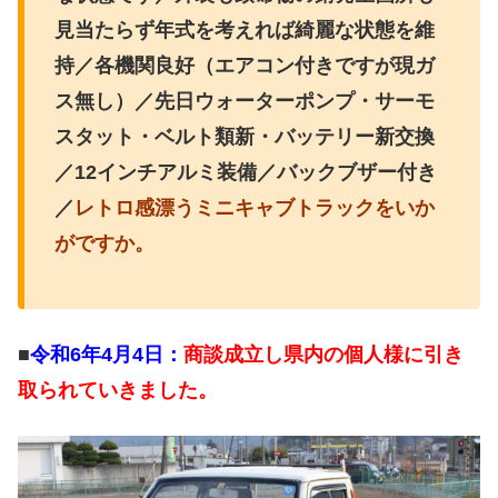
見当たらず年式を考えれば綺麗な状態を維
持／各機関良好（エアコン付きですが現ガ
ス無し）／先日ウォーターポンプ・サーモ
スタット・ベルト類新・バッテリー新交換
／12インチアルミ装備／バックブザー付き
／
レトロ感漂うミニキャブトラックをいか
がですか。
■
令和6年4月4
日：
商談成立し県内の個人様に引き
取られていきました。