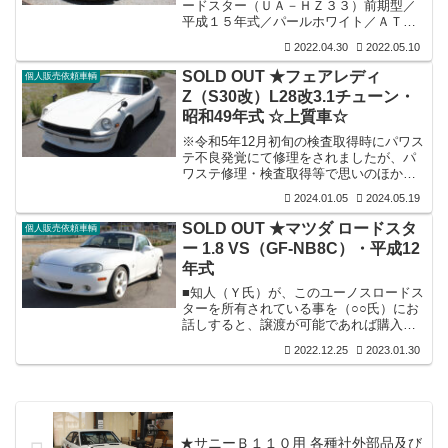
ードスター（ＵＡ－ＨＺ３３）前期型／
トもストックされていますので購入時に
平成１５年式／パールホワイト／ＡＴ／
どちらかお選び下さいとの...
走行：１０３,０００ｋｍ／検査：令和４
2022.04.30
2022.05.10
年一時抹消登録／修復歴無し。■装備：各
機関良好／内外装共上質美車／（下記画
SOLD OUT ★フェアレディ
個人販売依頼車輌
像参照）リアタイヤハウス左後に５ｃｍ
Z（S30改）L28改3.1チューン・
程度の２本線擦り傷がある以外は傷皆無
昭和49年式 ☆上質車☆
／５年前にソフトトップ新交換／ニスモ
メーター交換（交換証明書付）／ニスモ
※令和5年12月初旬の検査取得時にパワス
ハンドル／フロントバンパー後期用に交
テ不良発覚にて修理をされましたが、パ
換（現取外しておりますが後期用フロン
ワステ修理・検査取得等で思いのほか手
トスポイラー有り）お付けします／社外
間とお金が掛かったそうです。しかしオ
サイド...
2024.01.05
2024.05.19
ーナー様のご意向で、検査無しの前回販
売価格から価格変更はございませんの
SOLD OUT ★マツダ ロードスタ
個人販売依頼車輌
で、是非この機会にご検討いただければ
ー 1.8 VS（GF-NB8C）・平成12
幸いです。■フェアレディZ（S30改）／
年式
昭和49年式／ホワイト／５速MT／検査：
令和7年12月／走行不明。■装備：各機関
■知人（Ｙ氏）が、このユーノスロードス
良好／内外装共上質／パワステ付／N42
ターを所有されている事を（○○氏）にお
ブロック＆ヘッド・エンジンL28改
話しすると、譲渡が可能であれば購入を
3100cc・クランクLD28・T...
前提に検討したいとの事で、それでは聞
2022.12.25
2023.01.30
いてみましょうと仲介に入らせていただ
き話を進めさせていただきますと、ご親
切に当店まで乗ってお越しいただき画像
を撮らせていただきましたのが下記車輛
で昨日の事です。そして早々に（○○氏）
に詳細等をお伝えすると画像拝見等ご確
★サニーＢ１１０用 各種社外部品及び