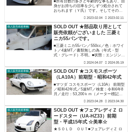
■所有台数の多さと年齢的な事もあり、自
身がお持ちの旧車を少しずつ処分されて
おられます（Ｙ氏）です。そしてその保
有車の販売のお手伝いを時折させていた
2023.02.04
2023.02.11
だいております当店ですが、昨日このマ
イティボーイでご来店いただき販売依頼
SOLD OUT ★部品取り用として
個人販売依頼車輌
がございましたので、画像を撮り早々に
販売依頼がございました 三菱ミ
販売告知の段取りをしていました所、以
ニカ55バンです。
前より軽自動車でピックアップ系の出物
が有れば紹介していただきたいとの依頼
■三菱ミニカ55バン／550cc／色：ホワイ
を受けていました（Ｔ氏）を思い出し情
ト／4速MT／書類無しの為（年式・型
報提供いたしますと、早々にご来店いた
式・グレード）不明。■状態：エンジン固
だき購入方向で検討いたしますとの話と
着／ブレ－キ修理諦め（ライニング取り
なりました...
2024.04.07
2024.05.19
外し）／外装はボンネットとフエンダ－
左右共にフロント部分に錆・腐れあり・
SOLD OUT ★コスモスポーツ
個人販売依頼車輌
フロア－（表・裏側）驚くほど程度良し
（LA10A）前期型・昭和42年式
／ミッション入り良し／内装は後部シ－
トだけ座面沈みあり・ダッシュボ－ド破
■マツダ コスモスポーツ（L10A） 前期型
れ無し／ガレ－ジ保管。■オーナー様談：
／昭和42年式／5速MT／検査：令和6年8
程度が良く書類再発行２度陸事にチャレ
月／走行：53,200ｋｍ（メーター標記）■
ンジするも撃沈／ 錆でお困りの方、我こ
装備：各機関良好／内外装共上質美車／
2023.04.28
2023.04.30
そはとレストアに燃える方の為に低価...
エンジンＯＨ済／希少な純正新品パー
ツ・部品を惜し気も無くふんだんに使用
SOLD OUT ★フェアレディＺ ロ
個人販売依頼車輌
し仕上げられています／メッキ関連も綺
ードスター（UA-HZ33）前期
麗な状態／ミッションは4速MTから後期
型・平成15年式 ☆美車☆
型5速MTに変更／ホイールは純正後期型
装着／シートはヘッドレスト付き後期型
★ＳＯＬＤ ＯＵＴ■フェアレディＺ ロ
に変更されていますが、前期型純正シー