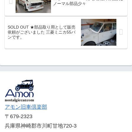
認の為にお越しいただき商談成立いたし
ノーマル部品少々
ましたのが本日先ほどの出来事です。■ユ
ーノスロードスター1.8 VS(GF-N...
SOLD OUT ★部品取り用として販売
依頼がございました 三菱ミニカ55バ
ンです。
アモン旧車倶楽部
〒679-2323
兵庫県神崎郡市川町甘地720-3