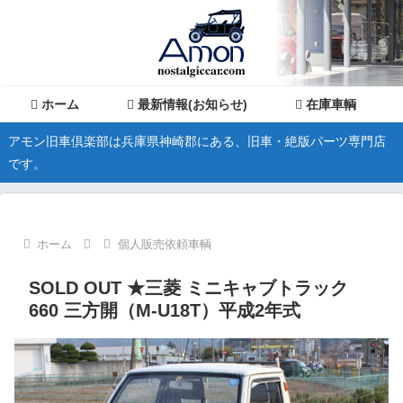
ホーム
最新情報(お知らせ)
在庫車輌
アモン旧車倶楽部は兵庫県神崎郡にある、旧車・絶版パーツ専門店
です。
ホーム
個人販売依頼車輌
SOLD OUT ★三菱 ミニキャブトラック
660 三方開（M-U18T）平成2年式