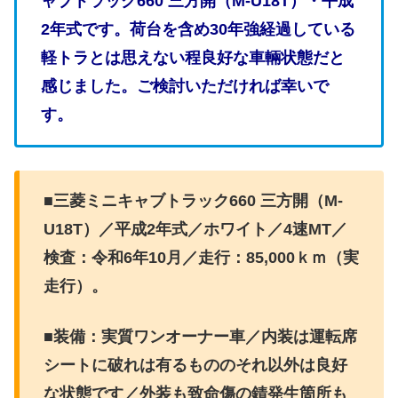
ャブトラック660 三方開（M-U18T）・平成
2年式です。荷台を含め30年強経過している
軽トラとは思えない程良好な車輛状態だと
感じました。ご検討いただければ幸いで
す。
■三菱ミニキャブトラック660 三方開（M-
U18T）／平成2年式／ホワイト／4速MT／
検査：令和6年10月／走行：85,000ｋｍ（実
走行）。
■装備：実質ワンオーナー車／内装は運転席
シートに破れは有るもののそれ以外は良好
な状態です／外装も致命傷の錆発生箇所も