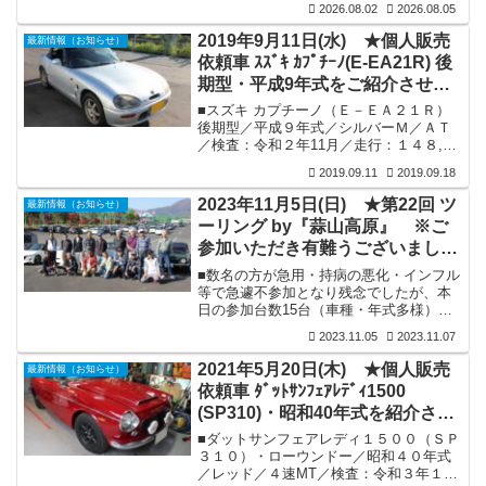
2026.08.02
2026.08.05
の走行はたったの約700ｋｍ強となりま
す。 ⇩■マツダポーターキャブ
2019年9月11日(水) ★個人販売
最新情報（お知らせ）
360（PC3A）通称ガチャピンポーター 2
依頼車 ｽｽﾞｷ ｶﾌﾟﾁｰﾉ(E-EA21R) 後
スト／昭和50年式／ライトグリーン／4速
期型・平成9年式をご紹介させて
MT／検査：令和9年5月／走行：53,700ｋ
ｍ（実走行）。■装備：2オーナー車／新
いただきます。
■スズキ カプチーノ（Ｅ－ＥＡ２１Ｒ）
車時塗装・未再生原型車／ボディーはフ
後期型／平成９年式／シルバーＭ／ＡＴ
ルノーマル・オリジナル／機関良好（検
／検査：令和２年11月／走行：１４８,０
査取得時にブレー...
００ｋｍ。■装備：社外ウッドハンドル装
2019.09.11
2019.09.18
備以外フルノーマル・オリジナル車／各
機関良好／外装は所々凹み・傷等はござ
2023年11月5日(日) ★第22回 ツ
最新情報（お知らせ）
いますが、致命傷の錆は見受けられませ
ーリング by『蒜山高原』 ※ご
ん／内装は年式を考えれば綺麗な状態を
参加いただき有難うございまし
維持／後期型のエンジン形式（Ｋ６Ａ）
となりますので、タイミングベルトの交
た。
■数名の方が急用・持病の悪化・インフル
換の必要はございません／未だに根強い
等で急遽不参加となり残念でしたが、本
人気車種スズキカプチノーをいかがです
日の参加台数15台（車種・年式多様）、
か。。★車輌のお問合せにつきまして
晴天・紅葉にも恵まれ絶好のツーリング
は、個...
2023.11.05
2023.11.07
日和となりました。そして何時もの事で
すが、おじさんパワー炸裂で皆様爽快に
2021年5月20日(木) ★個人販売
最新情報（お知らせ）
ワインディングロードを走行され無事解
依頼車 ﾀﾞｯﾄｻﾝﾌｪｱﾚﾃﾞｨ1500
散の運びとなりました。■ご参加いただき
(SP310)・昭和40年式を紹介させ
ました皆様にお礼申しあげます。これか
らも車を愛し維持していく者同士の親睦
ていただきます。
■ダットサンフェアレディ１５００（ＳＰ
を深めていけるこの様な場を企画して参
３１０）・ローウンドー／昭和４０年式
りますので次回も多くの皆様のご参加を
／レッド／４速MT／検査：令和３年１２
お待ちしております。★ツーリングの様