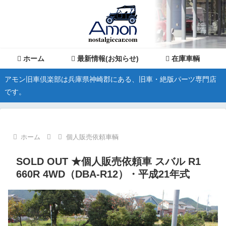
ホーム
最新情報(お知らせ)
在庫車輌
アモン旧車倶楽部は兵庫県神崎郡にある、旧車・絶版パーツ専門店
です。
ホーム
個人販売依頼車輌
SOLD OUT ★個人販売依頼車 スバル R1
660R 4WD（DBA-R12）・平成21年式