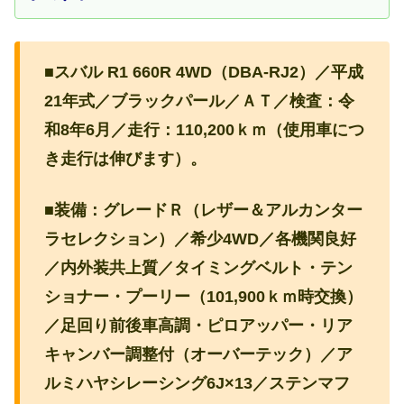
■スバル R1 660R 4WD（DBA-RJ2）／平成
21年式／ブラックパール／ＡＴ／検査：令
和8年6月／走行：110,200ｋｍ（使用車につ
き走行は伸びます）。
■装備：グレードＲ（レザー＆アルカンター
ラセレクション）／希少4WD／各機関良好
／内外装共上質／タイミングベルト・テン
ショナー・プーリー（101,900ｋｍ時交換）
／足回り前後車高調・ピロアッパー・リア
キャンバー調整付（オーバーテック）／ア
ルミハヤシレーシング6J×13／ステンマフ