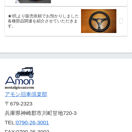
ーの漏れ箇所 👇※初回購入の新ラジエ
ました。
ター交換...
★I氏より販売依頼でお預かりしました
各種部品関連を紹介させていただきま
す。
アモン旧車倶楽部
〒679-2323
兵庫県神崎郡市川町甘地720-3
TEL:
0790-26-3001