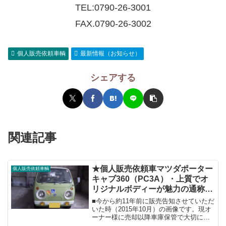
TEL:
0790-26-3001
FAX.0790-26-3002
個人販売依頼車輌
最新情報（お知らせ）
シェアする
関連記事
★個人販売依頼車マツダポーター
個人販売依頼車輌
キャブ360（PC3A）・上質でオ
リジナルボディーが魅力の通称ガ
チャピンポーターをいかがです
■今から約11年前に販売告知させていただ
か。
いた時（2015年10月）の画像です。現オ
ーナー様に売却以降車庫保管で大切に維
持されて来られた結果、約11年間所有で