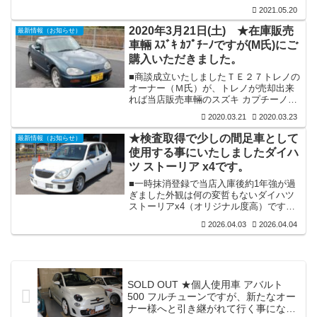
月／走行：不明。■装備：２シーター車／
子を下...
2021.05.20
内外装共良好／各機関良好／フロントサ
イドマーカー＆リアテール新交換／ワタ
2020年3月21日(土) ★在庫販売
最新情報（お知らせ）
ナベホイール１４インチ前後装備。※詳
車輛 ｽｽﾞｷ ｶﾌﾟﾁｰﾉですが(M氏)にご
細等・詳しくは下記ページでご覧くださ
購入いただきました。
い。★この車輛のお問合せにつきまして
は、個人保有車でもございますので、双
■商談成立いたしましたＴＥ２７トレノの
方の意思疎通を円滑に進めていく意味で
オーナー（Ｍ氏）が、トレノが売却出来
も直接ＴＥＬにてお願い申しあげます。
れば当店販売車輛のスズキ カプチーノの
メールでのお問い合わせにつきましては
購入を検討していますとのお話をいただ
対応は...
2020.03.21
2020.03.23
いておりました。そして本日トレノが商
談成立いたしましたので、半信半疑で
★検査取得で少しの間足車として
最新情報（お知らせ）
『本当にカプチーノを購入されるのです
使用する事にいたしましたダイハ
か』とお尋ねしますと即答で『買いま
ツ ストーリア x4です。
す』との事。と言う事で、ＴＥ２７トレ
ノを一旦当店でお預かりして、早々に
■一時抹消登録で当店入庫後約1年強が過
（Ｍ氏）にはカプチーノをお渡し乗って
ぎました外観は何の変哲もないダイハツ
帰っていただきました。■年齢的な事も有
ストーリアx4（オリジナル度高）です
り長年所有の愛車ＴＥ２７トレノの売却
が、どの様な走りをするのか興味があり
を決断されま...
2026.04.03
2026.04.04
検査取得し足車として少しの間活用する
事にいたしましたが、早々にラジエター
漏れ発覚で洗礼を浴びました。そして社
外ラジエター新品を購入して装着。なん
とそのラジエターも漏れ発覚で代替品を
SOLD OUT ★個人使用車 アバルト
送っていただき装着。今度は漏れも無く
500 フルチューンですが、新たなオー
大丈夫そうです。※2度目となる新ラジエ
ナー様へと引き継がれて行く事になり
ター交換で漏れ無し 👇※純正ラジエタ