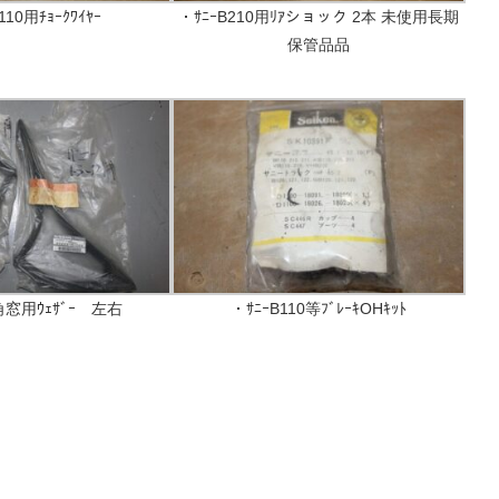
110用ﾁｮｰｸﾜｲﾔｰ
・ｻﾆｰB210用ﾘｱショック 2本 未使用長期
保管品品
角窓用ｳｪｻﾞｰ 左右
・ｻﾆｰB110等ﾌﾞﾚｰｷOHｷｯﾄ