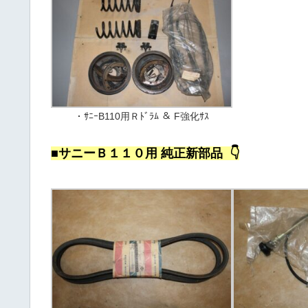
・ｻﾆｰB110用Ｒﾄﾞﾗﾑ ＆ F強化ｻｽ
■サニーＢ１１０用 純正新部品 👇