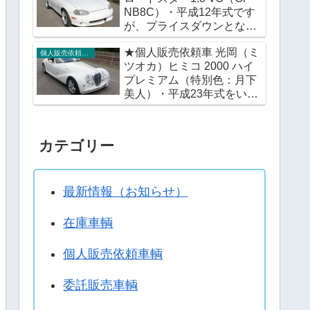
NB8C）・平成12年式です
が、プライスダウンとなり
ました。※この機会に改め
★個人販売依頼車 光岡（ミ
てご検討いただければ幸い
個人販売依頼車輌
ツオカ）ヒミコ 2000 ハイ
です。
プレミアム（特別色：月下
美人）・平成23年式をいか
がですか。
カテゴリー
最新情報（お知らせ）
在庫車輌
個人販売依頼車輌
委託販売車輌