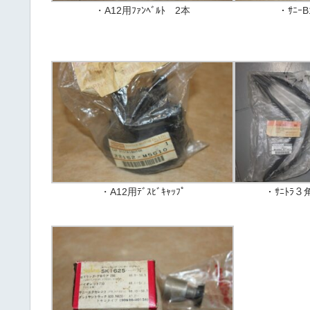
・A12用ﾌｧﾝﾍﾞﾙﾄ 2本
・ｻﾆｰB
・A12用ﾃﾞｽﾋﾞｷｬｯﾌﾟ
・ｻﾆﾄﾗ３