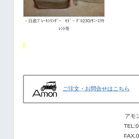
・日産ﾌﾞﾚｰｷｼﾘﾝﾀﾞｰ ｾﾄﾞ・ｸﾞﾛ230/ｻﾆｰｴｸｾ
ﾚﾝﾄ等
ご注文・お問合せはこちら
アモ
TEL:
0
FAX.0