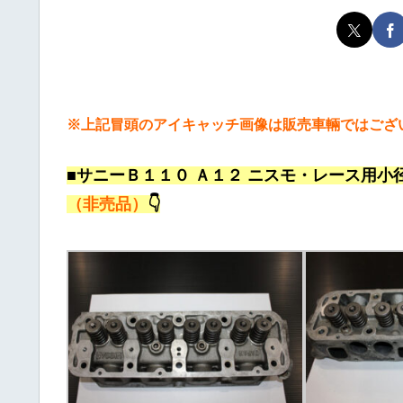
※上記冒頭のアイキャッチ画像は販売車輛ではござ
■サニーＢ１１０ Ａ１２ ニスモ・レース用小
（非売品）
👇