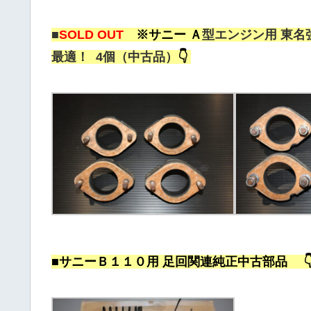
■
SOLD OUT
※
サニー Ａ
型エンジン用 東名強
最適！ 4個（中古品）
👇
■サニーＢ１１０用 足回関連純正中古部品 