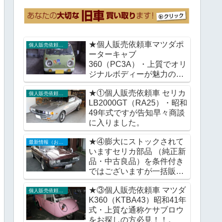
★個人販売依頼車マツダポ
個人販売依頼車輌
ーターキャブ
360（PC3A）・上質でオリ
ジナルボディーが魅力の通
称ガチャピンポーターをい
★①個人販売依頼車 セリカ
かがですか。
個人販売依頼車輌
LB2000GT（RA25）・昭和
49年式ですが告知早々商談
に入りました。
★④膨大にストックされて
最新情報（お知らせ）
いますセリカ部品 （純正新
品・中古良品）を条件付き
ではございますが一括販売
で検討。
★③個人販売依頼車 マツダ
個人販売依頼車輌
K360（KTBA43）昭和41年
式・上質な通称ケサブロウ
をお探しの方必見！！。