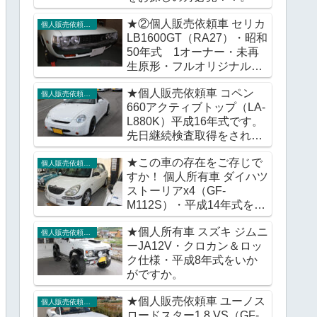
★②個人販売依頼車 セリカ
個人販売依頼車輌
LB1600GT（RA27）・昭和
50年式 1オーナー・未再
生原形・フルオリジナル車
をいかがですか。
★個人販売依頼車 コペン
個人販売依頼車輌
660アクティブトップ（LA-
L880K）平成16年式です。
先日継続検査取得をされま
したが販売価格に変更はご
★この車の存在をご存じで
ざいません。
個人販売依頼車輌
すか！ 個人所有車 ダイハツ
ストーリアx4（GF-
M112S）・平成14年式をい
かがですか。
★個人所有車 スズキ ジムニ
個人販売依頼車輌
ーJA12V・クロカン＆ロッ
ク仕様・平成8年式をいか
がですか。
★個人販売依頼車 ユーノス
個人販売依頼車輌
ロードスター1.8 VS（GF-