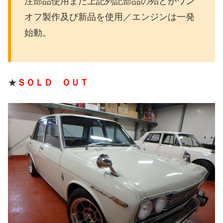
注部品使用また上記列記部品の殆どがワン
オフ製作及び新品を使用／エンジンは一発
始動。
★
ＳＯＬＤ ＯＵＴ