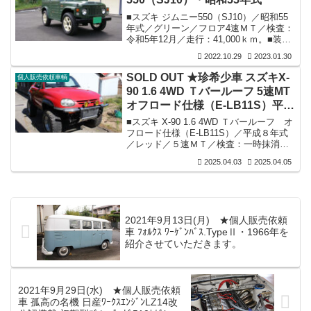
せ替え後から今日まで約600ｋｍ走行／各
機関良好／オリジナル度高い内外装共良
■スズキ ジムニー550（SJ10）／昭和55
好で末永く維持していける上質な部類に
年式／グリーン／フロア4速ＭＴ／検査：
入るカプチーノだと思います（但し左リ
令和5年12月／走行：41,000ｋｍ。■装
アフェンダータイヤハウス上部に修復箇
備：内外装共程度上質／エンジン好調／
2022.10.29
2023.01.30
所・小傷・所々エ...
サス2インチリフトアップ／運転席レカロ
装備／チャンバーマフラー／ドアミラー
SOLD OUT ★珍希少車 スズキX-
個人販売依頼車輌
に変更／16インチアルミホイール・タイ
90 1.6 4WD Ｔバールーフ 5速MT
ヤ TOYOトランパス195/80Ｒ16。■付属
オフロード仕様（E-LB11S）平成
品：ＢＳブリザック 175/80R16（標準鉄
チン）４本お付けします。■R4.10.29：
8年式
■スズキ X-90 1.6 4WD Ｔバールーフ オ
SOLD OUT
フロード仕様（E-LB11S）／平成８年式
／レッド／５速ＭＴ／検査：一時抹消／
走行：72,800ｋｍ（実走行）／修復歴無
2025.04.03
2025.04.05
し。■装備：内外装共良好／機関良好（オ
ーナー談：現エアコンガス無しにて効い
ていませんがガス補充にて大丈夫だろう
との事です）但し確約は出来かねます／
先日セルモーターリビルト品交換済／社
2021年9月13日(月) ★個人販売依頼
外オーディオ装備／外観は所々凹み・擦
車 ﾌｫﾙｸｽ ﾜｰｹﾞﾝﾊﾞｽ.TypeⅡ・1966年を
り傷は見受けられますが致命傷の錆も無
紹介させていただきます。
くボディーはシッカリとしています／内
装も上質な良好を維...
2021年9月29日(水) ★個人販売依頼
車 孤高の名機 日産ﾜｰｸｽｴﾝｼﾞﾝLZ14改