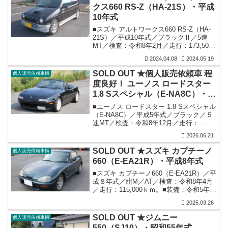
がございましたので、画像を撮り早々に
クス660 RS-Z（HA-21S）・平成
販売告知の段取りをしていました所、以
10年式
前より軽自動車でピックアップ系の出物
が有れば紹介していただきたいとの依頼
■スズキ アルトワークス660 RS-Z（HA-
を受けていました（Ｔ氏）を思い出し情
21S）／平成10年式／ブラックⅡ／5速
報提供いたしますと、早々にご来店いた
MT／検査：令和8年2月／走行：173,500
だき購入方向で検討いたしますとの話と
ｋｍ／修復歴：無し。■状態：車庫保管／
なりました...
2024.04.08
2024.05.19
エアコン含み各機関良好／外装はエクボ
はございますが気になる大きなキズや凹
SOLD OUT ★個人販売依頼車 程
個人販売依頼車輌
みはごいません／左前側フロントバンパ
度良好！ ユーノス ロードスター
ーにタッチペンの補修有り／内装も年式
1.8 Sスペシャル（E-NA8C）・平
を考えれば上質な状態を維持／純正フロ
アカーペットは全て取外して装備されて
成5年式ですが、新たなオーナー
■ユーノス ロードスター 1.8 Sスペシャル
いません／ミッションは56,000キロ走行
様に引き取られて行きました。
（E-NA8C）／平成5年式／ブラック／５
のミッションに交換／社外品としまして
速MT／検査：令和8年12月／走行：
アルミホイール...
122,550ｋｍ。■装備・状態：外装は所々
2026.06.21
エクボはございますが目視で錆発生箇所
も見当たらず良好な状態を維持／内装も
SOLD OUT ★スズキ カプチーノ
個人販売依頼車輌
良好な状態・社外シートカバー装着され
660（E-EA21R）・平成8年式
ていますがシート自体も問題無し／各機
関良好／エンジンは令和4年4月の走行：
■スズキ カプチーノ660（E-EA21R）／平
118,425km時に45万円投与にてOH済（詳
成８年式／紺M／AT／検査：令和8年4月
細及び明細有り）よってエンジンOH後の
／走行：115,000ｋｍ。■装備：令和5年3
走行は実質4,000km強となります／検査
月に某スズキカーズにて約60万円強を投
2025.03.26
対...
与し（明細有り）リビルトエンジン載せ
替えと同時に新品取り寄せ可能なホース
SOLD OUT ★ジムニー
個人販売依頼車輌
類は新交換／そしてリビルトエンジン載
550（SJ10）・昭和55年式