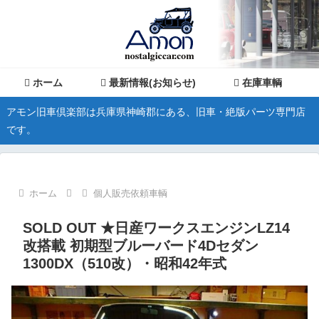
ホーム
最新情報(お知らせ)
在庫車輌
アモン旧車倶楽部は兵庫県神崎郡にある、旧車・絶版パーツ専門店
です。
ホーム
個人販売依頼車輌
SOLD OUT ★日産ワークスエンジンLZ14
改搭載 初期型ブルーバード4Dセダン
1300DX（510改）・昭和42年式