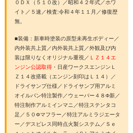
０ＤＸ（５１０改）／昭和４２年式／ホワ
イト／５速／検査:令和４年１１月／修復歴
無。
■装備：新車時塗装の原型未再生ボディー／
内外装共上質／内外装共上質／外観及び内
装は限りなくオリジナル重視／
ＬＺ１４エ
ンジン公認取得
・日産ワークスエンジンＬ
Ｚ１４改搭載（エンジン刻印はＬ１４）／
ドライサンプ仕様／ドライサンプ用アルミ
オイルパン特注製作／ウェーバー４８Φ新／
特注制作アルミインマニ／特注ステンタコ
足／５０Φマフラー／特注アルミラジエータ
ー／デスビレス同時点火製システム／Ｓｅ