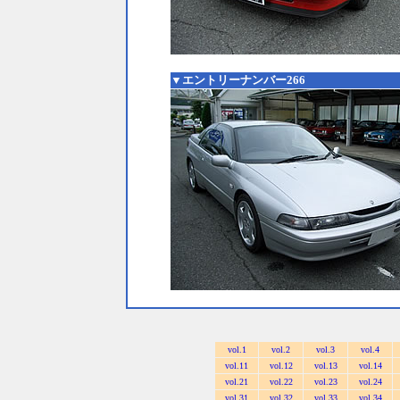
▼エントリーナンバー266
vol.1
vol.2
vol.3
vol.4
vol.11
vol.12
vol.13
vol.14
vol.21
vol.22
vol.23
vol.24
vol.31
vol.32
vol.33
vol.34