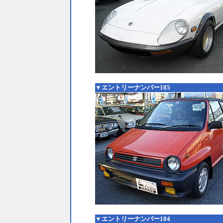
▼エントリーナンバー185
▼エントリーナンバー184