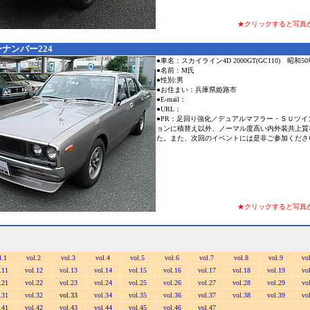
★クリックすると写真
ナンバー224
●車名：スカイライン4D 2000GT(GC110) 昭和5
●名前：M氏
●性別:男
●お住まい：兵庫県姫路市
●E-mail：
●URL：
●PR：足回り強化／デュアルマフラー・ＳＵツイ
ョンに積替え以外、ノーマル度高い内外装共上質
た。また、次回のイベントには是非ご参加くださ
★クリックすると写真
l.1
vol.2
vol.3
vol.4
vol.5
vol.6
vol.7
vol.8
vol.9
vo
.11
vol.12
vol.13
vol.14
vol.15
vol.16
vol.17
vol.18
vol.19
vo
.21
vol.22
vol.23
vol.24
vol.25
vol.26
vol.27
vol.28
vol.29
vo
.31
vol.32
vol.33
vol.34
vol.35
vol.36
vol.37
vol.38
vol.39
vo
.41
vol.42
vol.43
vol.44
vol.45
vol.46
vol.47