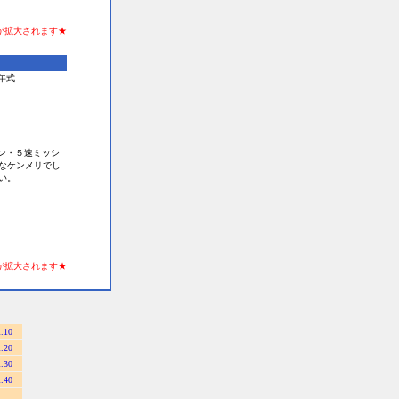
が拡大されます★
0年式
ン・５速ミッシ
なケンメリでし
い。
が拡大されます★
l.10
l.20
l.30
l.40