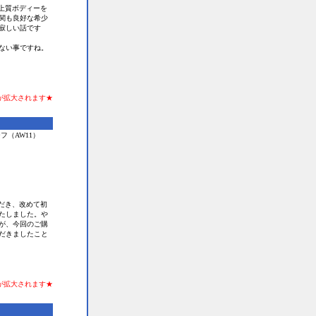
上質ボディーを
関も良好な希少
寂しい話です
ない事ですね。
が拡大されます★
ーフ（AW11）
だき、改めて初
たしました。や
が、今回のご購
だきましたこと
が拡大されます★