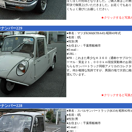
泣く泣くの売却となりました。ご購入者はこの勇
即決で御買上げいただきました。お近くでもあり
くちょく遊びにお越しください。
★クリックすると写真
ナンバー229
●車名：マツダK360(KTBA43) 昭和43年式
●名前：I氏
●性別:男
●お住まい：千葉県船橋市
●E-mail：
●URL：
●PR：これまた希少なＫ３６０（通称ケサブロウ
ーマル・実走２１，０００ｋｍ現役実動車のお茶
ちらもサンバートラック同様アメリカのコレクタ
す。何か複雑な気持ですが、異国の地で大切に維
望んでいます。
★クリックすると写真
ナンバー228
●車名：スバルサンバートラック(K154) 昭和42年
●名前：I氏
●性別:男
●お住まい：千葉県船橋市
●E-mail：
●URL：