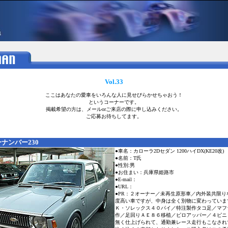
Vol.33
ここはあなたの愛車をいろんな人に見せびらかせちゃおう！
というコーナーです。
掲載希望の方は、メールorご来店の際に申し込みください。
ご応募お待ちしてます。
ナンバー230
●車名：カローラ2Dセダン 1200ハイDX(KE20改)
●名前：T氏
●性別:男
●お住まい：兵庫県姫路市
●E-mail：
●URL：
●PR：２オーナー／未再生原形車／内外装共限り
度高い車ですが、中身は全く別物に変わっていま
Ｋ・ソレックス４０パイ／特注製作タコ足／マフ
作／足回りＡＥ８６移植／ピロアッパー／４ピニ
無く仕上げられて、通勤兼レース走行もこなされ