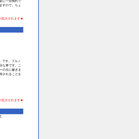
姿に一目惚れで
ますので、ちょ
が拡大されます★
）です。フルノ
目な車です。こ
ーの元に嫁ぎま
持されることを
が拡大されます★
式