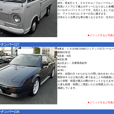
●PR：実走行１４，０００Ｋｍ／フルノーマル／
再度レストアにて極上ボディーになりました各機
スバルサンバートラックです。当店としましては
が、アメリカのコレクターの元に嫁ぎます。
日本から１台希少な車が無くなりますが、仕方が
★クリックすると写真
ナンバー227
●車名：トヨタMR21600GリミテッドSCTバール
昭和62年式
●名前：K氏
●性別:男
●お住まい：兵庫県高砂市
●E-mail：
●URL：
●PR：全国の方々からかなりの問い合わせをいた
期型ＭＲ２が人気の高い車であること今回痛感い
はり状態・程度が購入の際のポイントとなります
入者も程度・状態にご満足いただき御買上げいた
感謝しています。
★クリックすると写真
ナンバー226