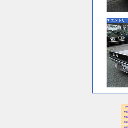
▼エントリー
vo
vol
vol
vol
vol