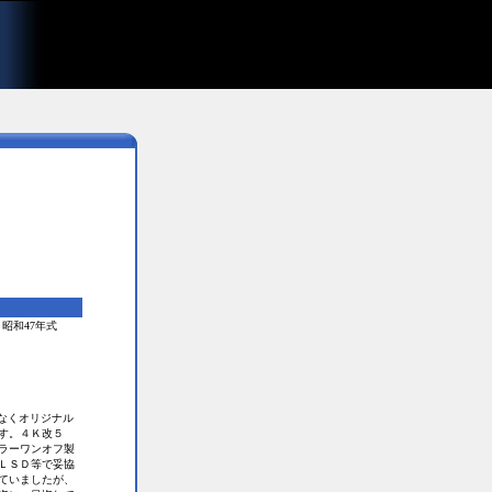
 昭和47年式
なくオリジナル
す。４Ｋ改５
ラーワンオフ製
ＬＳＤ等で妥協
ていましたが、