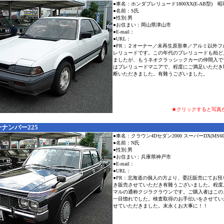
●車名：ホンダプレリュード1800XX(E-AB型) 昭
●名前：S氏
●性別:男
●お住まい：岡山県津山市
●E-mail：
●URL：
●PR：２オーナー／未再生原形車／アルミ以外フ
レリュードです。この年代のプレリュードも殆ど
ましたが、もうネオクラッシックカーの仲間入で
はプレリュードマニアで、程度にご満足いただき
断いただきました。有難うございました。
★クリックすると写真
ナンバー225
●車名：クラウン4Dセダン2000 スーパーDX(MS6
●名前：N氏
●性別:男
●お住まい：兵庫県神戸市
●E-mail：
●URL：
●PR：北海道の個人の方より、委託販売にてお預
き販売させていただき有難うございました。程度
マルの通称クジラクラウンです。ご購入者はこの
一目惚れでした。検査取得のお手伝いをさせてい
せていただきました。末永くお大事に！！