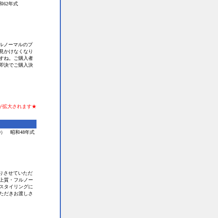
和62年式
ルノーマルのプ
見かけなくなり
すね。ご購入者
即決でご購入決
が拡大されます★
0） 昭和48年式
りさせていただ
上質・フルノー
スタイリングに
ただきお渡しさ