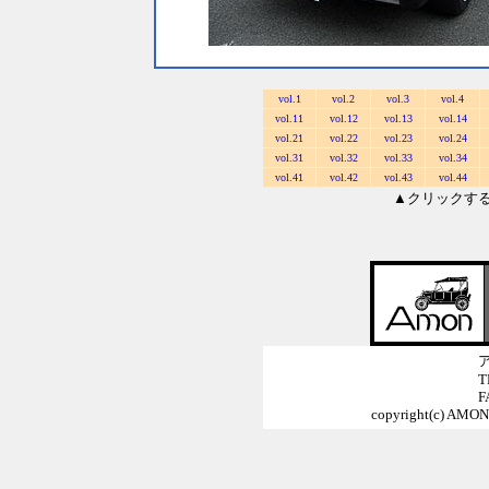
vol.1
vol.2
vol.3
vol.4
vol.11
vol.12
vol.13
vol.14
vol.21
vol.22
vol.23
vol.24
vol.31
vol.32
vol.33
vol.34
vol.41
vol.42
vol.43
vol.44
▲クリックす
T
F
copyright(c) AMON 