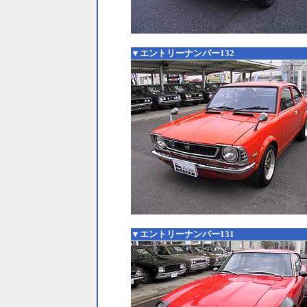
▼エントリーナンバー132
▼エントリーナンバー131