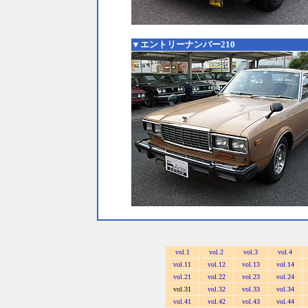
▼エントリーナンバー210
vol.1
vol.2
vol.3
vol.4
vol.11
vol.12
vol.13
vol.14
vol.21
vol.22
vol.23
vol.24
vol.31
vol.32
vol.33
vol.34
vol.41
vol.42
vol.43
vol.44