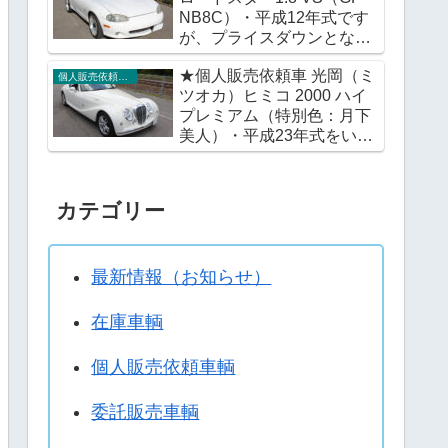
NB8C）・平成12年式です
が、プライスダウンとなり
ました。※この機会に改め
★個人販売依頼車 光岡（ミ
てご検討いただければ幸い
個人販売依頼車輌
ツオカ）ヒミコ 2000 ハイ
です。
プレミアム（特別色：月下
美人）・平成23年式をいか
がですか。
カテゴリー
最新情報（お知らせ）
在庫車輌
個人販売依頼車輌
委託販売車輌