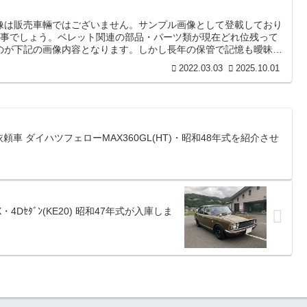
像は販売車輛ではございません。サンプル画像として登載しており
た事でしょう。ベレット関連の部品・パーツ類が現在どれ位残って
のが下記の画像内容となります。しかし長年の保管で記憶も曖昧と
車種を確約出来ない物もございます。他車パーツ類が混在していま
2022.03.03
2025.10.01
 ベレット用 各種部品 ☆長期保管未使用・中古品☆ 👇■いすゞ
品☆ 👇
依頼車 ダイハツフェローMAX360GL(HT)・昭和48年式を紹介させ
・4Dｾﾀﾞﾝ(KE20) 昭和47年式が入庫しま