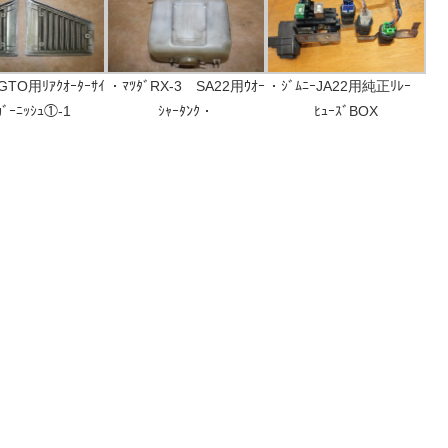
GTO用ﾘｱｸｵｰﾀｰｻｲ
・ﾏﾂﾀﾞRX-3 SA22用ｳｵｰ
・ｼﾞﾑﾆｰJA22用純正ﾘﾚｰ
ｶﾞｰﾆｯｼｭ①-1
ｼｬｰﾀﾝｸ・
ﾋｭｰｽﾞBOX