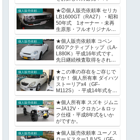
★②個人販売依頼車 セリカ
個人販売依頼車輌
LB1600GT（RA27）・昭和
50年式 1オーナー・未再
生原形・フルオリジナル車
をいかがですか。
★個人販売依頼車 コペン
個人販売依頼車輌
660アクティブトップ（LA-
L880K）平成16年式です。
先日継続検査取得をされま
したが販売価格に変更はご
★この車の存在をご存じで
ざいません。
個人販売依頼車輌
すか！ 個人所有車 ダイハツ
ストーリアx4（GF-
M112S）・平成14年式をい
かがですか。
★個人所有車 スズキ ジムニ
個人販売依頼車輌
ーJA12V・クロカン＆ロッ
ク仕様・平成8年式をいか
がですか。
★個人販売依頼車 ユーノス
個人販売依頼車輌
ロードスター1.8 VS（GF-