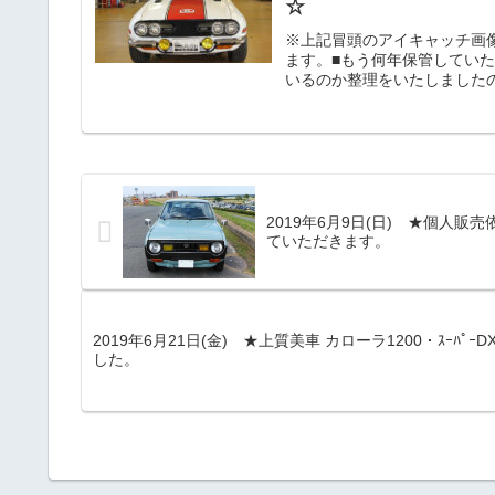
☆
※上記冒頭のアイキャッチ画
ます。■もう何年保管してい
いるのか整理をいたしました
なり、品番の無いパーツ類は
したらお許しください。■いすゞ
１１７クーペ 各種部品 ☆中古
2019年6月9日(日) ★個人販売
ていただきます。
2019年6月21日(金) ★上質美車 カローラ1200・ｽｰﾊﾟｰDX
した。