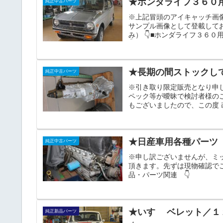
★ホンダライフ３６０
純正中古パーツ
※上記冒頭のアイキャッチ画
サンプル画像として登載して
み） 👇■ホンダライフ３６０
👇■ホンダライフ３６０用 運
ロントラバー等 👇■ホンダラ
インマニ 良品 （4個） ...
★長期の間ストックし
純正中古パーツ
※引き取り限定販売となり申
ペック等が曖昧で検討者様の
もございましたので、この度 
用 5速STDノーマルミッシ
ンです。ギアを入れ手動で回
SOLD OUT ■ＴＥ27用ノーマ
★日産車用各種パーツ
純正中古パーツ
※申し訳ございませんが、ミ
頂きます。先ずは現物確認で
品・パーツ関連 👇
★いすゞ ベレット／１
純正新品パーツ