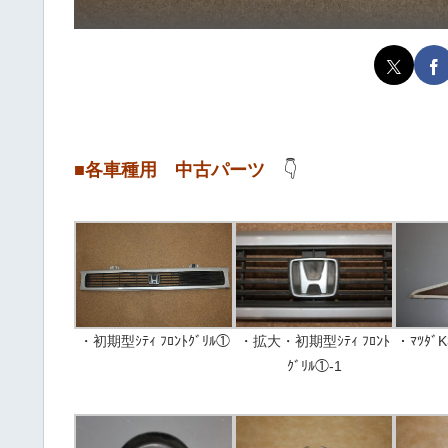
■各車種用 中古パーツ
👇
・拡大・初期型ｼﾃｨ ﾌﾛﾝﾄ
・ﾏﾂﾀﾞ
・初期型ｼﾃｨ ﾌﾛﾝﾄｸﾞﾘﾙ①
ｸﾞﾘﾙ①-1