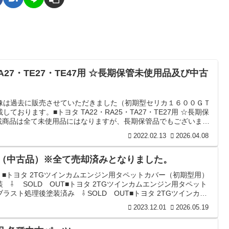
27・TE47用 ☆長期保管未使用品及び中古
像は過去に販売させていただきました（初期型セリカ１６００ＧＴ
おります。■トヨタ TA22・RA25・TA27・TE27用 ☆長期保
登載商品は全て未使用品にはなりますが、長期保管品でもございます
れ傷・汚れはございますので、ご理解いただきご検討お願い申しあ
2022.02.13
2026.04.08
RA25・TA27・TE27）用 ☆長期保管各種中古部品☆ 👇■トヨタ系
ー（中古品）※全て売却済みとなりました。
 ■トヨタ 2TGツインカムエンジン用タペットカバー（初期型用）
 ⇩ SOLD OUT■トヨタ 2TGツインカムエンジン用タペット
スト処理後塗装済み ⇩ SOLD OUT■トヨタ 2TGツインカム
期型用）※サンドブラスト処理後塗装済み ⇩ SOLD OUT■ト
2023.12.01
2026.05.19
ンジン用タペットカバー※サンドブラスト処理後塗装済み ⇩