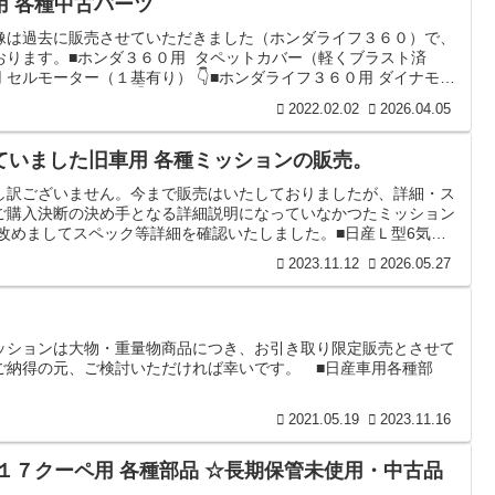
用 各種中古パーツ
像は過去に販売させていただきました（ホンダライフ３６０）で、
おります。■ホンダ３６０用 タペットカバー（軽くブラスト済
用 セルモーター（１基有り） 👇■ホンダライフ３６０用 ダイナモ
転席用シートレール 👇■ホンダライフ３６０用 エンジンマウントフ
2022.02.02
2026.04.05
イフ３６０用 純正キャブ（部品取り用） 👇■ホンダＣＲキャブ用
ていました旧車用 各種ミッションの販売。
し訳ございません。今まで販売はいたしておりましたが、詳細・ス
ご購入決断の決め手となる詳細説明になっていなかつたミッション
改めましてスペック等詳細を確認いたしました。■日産Ｌ型6気筒
ョン ⇩・５年程前に問題無い状態との事で譲り受けましたミッショ
2023.11.12
2026.05.27
しますと普通に動きますが当方での状態の有無は未確認。 価格：
ル５速ミ...
ッションは大物・重量物商品につき、お引き取り限定販売とさせて
ご納得の元、ご検討いただければ幸いです。 ■日産車用各種部
2021.05.19
2023.11.16
１７クーペ用 各種部品 ☆長期保管未使用・中古品