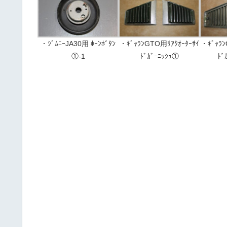
・ｼﾞﾑﾆｰJA30用 ﾎｰﾝﾎﾞﾀﾝ
・ｷﾞｬﾗﾝGTO用ﾘｱｸｵｰﾀｰｻｲ
・ｷﾞｬﾗﾝ
①-1
ﾄﾞｶﾞｰﾆｯｼｭ①
ﾄﾞ