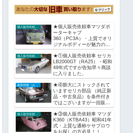
★個人販売依頼車マツダポ
個人販売依頼車輌
ーターキャブ
360（PC3A）・上質でオリ
ジナルボディーが魅力の通
称ガチャピンポーターをい
★①個人販売依頼車 セリカ
かがですか。
個人販売依頼車輌
LB2000GT（RA25）・昭和
49年式ですが告知早々商談
に入りました。
★④膨大にストックされて
最新情報（お知らせ）
いますセリカ部品 （純正新
品・中古良品）を条件付き
ではございますが一括販売
で検討。
★③個人販売依頼車 マツダ
個人販売依頼車輌
K360（KTBA43）昭和41年
式・上質な通称ケサブロウ
をお探しの方必見！！。