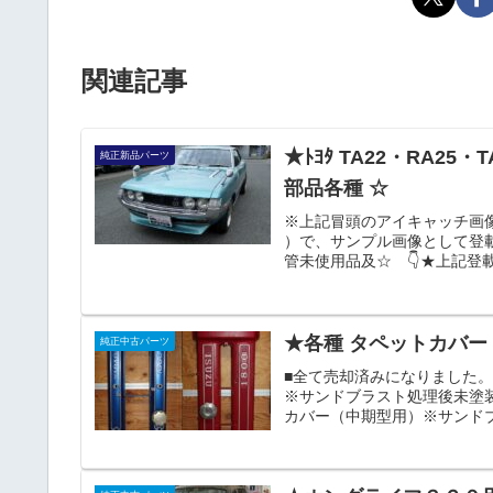
関連記事
★ﾄﾖﾀ TA22・RA25・TA27・TE
純正新品パーツ
部品各種 ☆
※上記冒頭のアイキャッチ画
）で、サンプル画像として登載して
管未使用品及☆ 👇★上記
ので、保管中に付きました擦
げます。 ■トヨタ（ TA22・
旧車用各種部...
★各種 タペットカバ
純正中古パーツ
■全て売却済みになりました。
※サンドブラスト処理後未塗装
カバー（中期型用）※サンドブラ
エンジン用タペットカバー（後
ヨタ 18RGツインカムエ
SOLD OUT■...