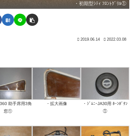
・初期型ｼﾃｨ ﾌﾛﾝﾄｸﾞﾘﾙ①
2019.06.14
2022.03.08
K360 助手席用3角
・拡大画像
・ｼﾞﾑﾆｰJA30用 ﾎｰﾝﾎﾞﾀﾝ
窓①
①