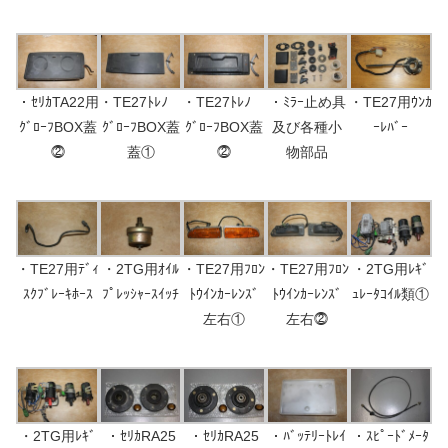
・ｾﾘｶTA22用
・TE27ﾄﾚﾉ
・TE27ﾄﾚﾉ
・ﾐﾗｰ止め具
・TE27用ｳﾝｶ
ｸﾞﾛｰﾌBOX蓋
ｸﾞﾛｰﾌBOX蓋
ｸﾞﾛｰﾌBOX蓋
及び各種小
ｰﾚﾊﾞｰ
⓶
蓋①
⓶
物部品
・TE27用ﾃﾞｨ
・2TG用ｵｲﾙ
・TE27用ﾌﾛﾝ
・TE27用ﾌﾛﾝ
・2TG用ﾚｷﾞ
ｽｸﾌﾞﾚｰｷﾎｰｽ
ﾌﾟﾚｯｼｬｰｽｲｯﾁ
ﾄｳｲﾝｶｰﾚﾝｽﾞ
ﾄｳｲﾝｶｰﾚﾝｽﾞ
ｭﾚｰﾀｺｲﾙ類①
左右①
左右⓶
・2TG用ﾚｷﾞ
・ｾﾘｶRA25
・ｾﾘｶRA25
・ﾊﾞｯﾃﾘｰﾄﾚｲ
・ｽﾋﾟｰﾄﾞﾒｰﾀ