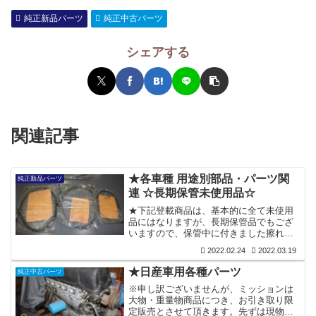
純正新品パーツ
純正中古パーツ
シェアする
関連記事
★各車種 用途別部品・パーツ関
純正新品パーツ
連 ☆長期保管未使用品☆
★下記登載商品は、基本的に全て未使用
品にはなりますが、長期保管品でもござ
いますので、保管中に付きました擦れ
傷・汚れ・収納袋に入っていない物もご
2022.02.24
2022.03.19
ざいますので、ご理解いただきご検討お
願い申しあげます。■各車種用ワイヤー関
★日産車用各種パーツ
純正中古パーツ
連 ☆長期保管未使用品☆ 👇※部品品番
※申し訳ございませんが、ミッションは
が解る物には品番を明記しておりますの
大物・重量物商品につき、お引き取り限
で、念の為にご確認いただきご検討いた
定販売とさせて頂きます。先ずは現物確
だければ幸いです。■各車種用デスビキャ