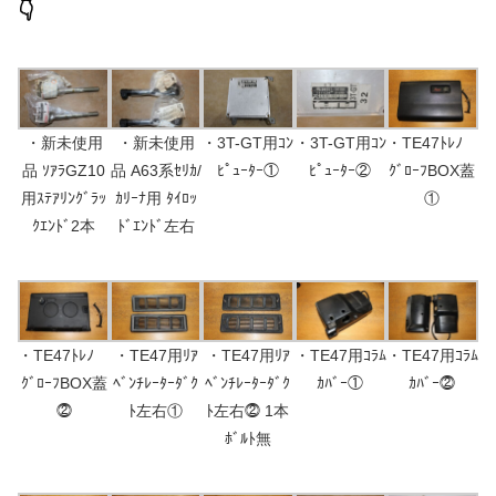
👇
・新未使用
・新未使用
・3T-GT用ｺﾝ
・3T-GT用ｺﾝ
・TE47ﾄﾚﾉ
品 ｿｱﾗGZ10
品 A63系ｾﾘｶ/
ﾋﾟｭｰﾀｰ①
ﾋﾟｭｰﾀｰ②
ｸﾞﾛｰﾌBOX蓋
用ｽﾃｱﾘﾝｸﾞﾗｯ
ｶﾘｰﾅ用 ﾀｲﾛｯ
①
ｸｴﾝﾄﾞ2本
ﾄﾞｴﾝﾄﾞ左右
・TE47ﾄﾚﾉ
・TE47用ﾘｱ
・TE47用ﾘｱ
・TE47用ｺﾗﾑ
・TE47用ｺﾗﾑ
ｸﾞﾛｰﾌBOX蓋
ﾍﾞﾝﾁﾚｰﾀｰﾀﾞｸ
ﾍﾞﾝﾁﾚｰﾀｰﾀﾞｸ
ｶﾊﾞｰ①
ｶﾊﾞｰ⓶
⓶
ﾄ左右①
ﾄ左右⓶ 1本
ﾎﾞﾙﾄ無