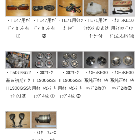
・TE47用ｻｲ
・TE47用ｻｲ
・TE71用ｳｲﾝ
・TE71用ｳｵｰ
・ｶﾛｰﾗKE10
ﾄﾞﾏｰｶｰ左右
ﾄﾞﾏｰｶｰ左右
ｶｰﾚﾊﾞｰ
ｼｬﾀﾝｸ おまけ
用ﾀｲﾛｯﾄﾞｴﾝ
①
⓶
ﾓｰﾀｰ付
ﾄﾞ(左右IN側)
・T50ﾐｯｼｮﾝ2
・ｺﾛﾅﾏｰｸ
・ｺﾛﾅﾏｰｸ
・ｶﾛｰﾗKE30
・ｶﾛｰﾗKE30
基＆初期ﾏｰｸ
Ⅱ1900GSS
Ⅱ1900GSS
系純正ﾎｲｰﾙｷ
系純正ﾎｲｰﾙｷ
Ⅱ1900GSSﾐ
用ﾎｲｰﾙｾﾝﾀｰｷ
用ﾎｲｰﾙｾﾝﾀｰｷ
ｬｯﾌﾟ2枚①
ｬｯﾌﾟ2枚⓶
ｯｼｮﾝ1基
ｬｯﾌﾟ4枚 ①
ｬｯﾌﾟ4枚 ⓶
・ﾄﾖﾀ ﾌｭｰｴ