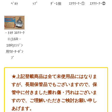
ﾍﾞﾙﾄ
ｯﾌﾟ
ﾀﾞｰ1個
ｴｱｸﾘｰﾅｰ①
ｴｱｸﾘｰﾅｰ⓶
・ﾄﾖﾀ ｺﾛﾅﾏｰｸ
Ⅱ(16R・
18R)ｴﾝｼﾞﾝ
用ｳｵｰﾀｰﾎﾟﾝ
ﾌﾟ
★上記登載商品は全て未使用品にはなりま
すが、長期保管品でもございますので、保
管中に付きました擦れ傷・汚れはございま
すので、ご理解いただきご検討お願い申し
あげます。