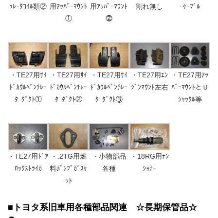
ｭﾚｰﾀｺｲﾙ類②
用ｱｯﾊﾟｰﾏｳﾝﾄ
用ｱｯﾊﾟｰﾏｳﾝﾄ
割れ無し
ｰｹｰﾌﾞﾙ
①
⓶
・TE27用ｻｲ
・TE27用ｻｲ
・TE27用ｻｲ
・TE27用ｴﾝ
・TE27用ｱｯ
ﾄﾞｶｳﾙﾍﾞﾝﾁﾚｰ
ﾄﾞｶｳﾙﾍﾞﾝﾁﾚｰ
ﾄﾞｶｳﾙﾍﾞﾝﾁﾚｰ
ｼﾞﾝﾏｳﾝﾄ左右
ﾊﾟｰﾏｳﾝﾄとＵ
ﾀｰﾀﾞｸﾄ①
ﾀｰﾀﾞｸﾄ②
ﾀｰﾀﾞｸﾄ③
ｼｬｯｸﾙ等
・TE27用ﾄﾞｱ
・.2TG用燃
・小物部品
・18RG用ﾃﾝ
ﾛｯｸｽﾄﾗｲｶ
料ﾎﾟﾝﾌﾟｶﾞｽｹ
各種
ｼｮﾅｰ
ｯﾄ
■トヨタ系旧車用各種部品関連 ☆長期保管品☆