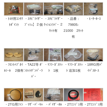
・ﾄﾖﾀ用ｺﾝﾀｸ
・ｽﾀﾋﾞﾗｲｻﾞｰ
・ｽﾀﾋﾞﾗｲｻﾞｰ
・品番：
・ﾋｰﾀｰﾎｰｽ
ﾄﾎﾟｲﾝﾄ
ﾌﾞｯｼｭ】２個
ｸｯｼｮﾝﾗﾊﾞｰ ２
79805-
ｾｯﾄ有
21000 2ｾｯﾄ
有
・ﾌﾛﾝﾄﾊﾌﾞｵｲ
・TA22等 ﾎﾞ
・ﾏﾌﾗｰｶﾞｽｹｯ
・ﾏﾌﾗｰｶﾞｽｹｯ
・18RG用ﾊﾟ
ﾙｼｰﾙ 2個有
ﾝﾈｯﾄﾀﾞﾝﾊﾟｰﾗ
ﾄ 1枚
ﾄ 追加1枚
ｲﾊﾟｽﾎｰｽ
ﾊﾞｰ
・2TG用ﾌｧﾝ
・ﾘｻﾞｰﾊﾞｰｷｬ
・ﾊﾞｲｻﾞｰﾎﾙ
・2Tｴﾝｼﾞﾝ用
・2Tｴﾝｼﾞﾝ用