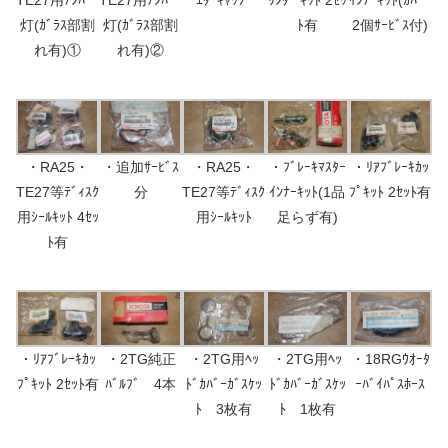
TE27用ﾅﾝﾊﾞｰ
TE27用ﾅﾝﾊﾞｰ
ｴﾀｰｷｬｯﾌﾟ
ﾘﾝﾀﾞ ｷｯﾄ 2ｾｯ
ｲﾝﾅｰｷｯﾄ(ｶﾊﾞｰ
灯(ｶﾞﾗｽ部割
灯(ｶﾞﾗｽ部割
ﾄ有
2個ｻｰﾋﾞｽ付)
れ有)①
れ有)②
・RA25・
・追加ｻｰﾋﾞｽ
・RA25・
・ﾌﾞﾚｰｷﾏｽﾀｰ
・ﾘｱﾌﾞﾚｰｷｶｯ
TE27等ﾃﾞｨｽｸ
分
TE27等ﾃﾞｨｽｸ
ｲﾝﾅｰｷｯﾄ(1品
ﾌﾟｷｯﾄ 2ｾｯﾄ有
用ｼｰﾙｷｯﾄ 4ｾｯ
用ｼｰﾙｷｯﾄ
足らず有)
ﾄ有
・ﾘｱﾌﾞﾚｰｷｶｯ
・2TG純正
・2TG用ﾍｯ
・2TG用ﾍｯ
・18RGｳｵｰﾀ
ﾌﾟｷｯﾄ 2ｾｯﾄ有
ﾊﾞﾙﾌﾞ 4本
ﾄﾞｶﾊﾞｰｶﾞｽｹｯ
ﾄﾞｶﾊﾞｰｶﾞｽｹｯ
ｰﾊﾞｲﾊﾟｽﾎｰｽ
ﾄ 3枚有
ﾄ 1枚有