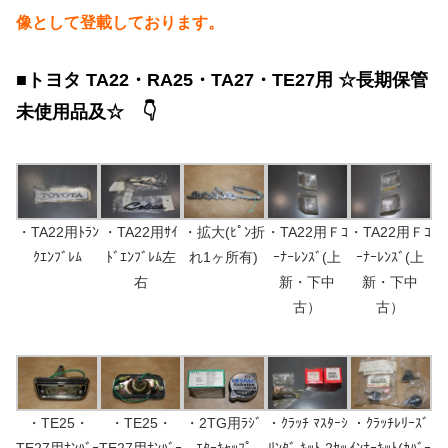
像として登載しております。
■トヨタ TA22・RA25・TA27・TE27用 ☆長期保管
未使用品及☆ 👇
・TA22用ﾄﾗﾝ
・TA22用ｻｲ
・拡大(ﾋﾟﾝ折
・TA22用Ｆｺ
・TA22用Ｆｺ
ｸｴﾝﾌﾞﾚﾑ
ﾄﾞｴﾝﾌﾞﾚﾑ左
れ1ヶ所有)
ｰﾅｰﾚﾝｽﾞ(上
ｰﾅｰﾚﾝｽﾞ(上
右
新・下中
新・下中
古）
古）
・TE25・
・TE25・
・2TG用ﾗｼﾞ
・ｸﾗｯﾁ ﾏｽﾀｰｼ
・ｸﾗｯﾁﾚﾘｰｽﾞ