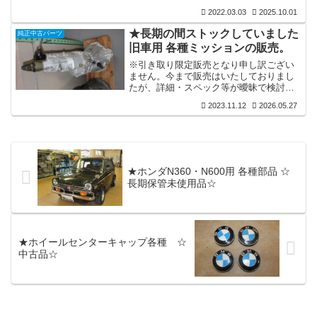
OUT■...
いた事でしょう。ベレット関連の部品・
2022.03.03
2025.10.01
パーツ類が現在どれ位残っているのか整
理をいたしましたのが下記の画像内容と
★長期の間ストックしていました
純正中古パーツ
なります。しかし長年の保管で記憶も曖
旧車用 各種ミッションの販売。
昧となり、品番の無いパーツ類は車種を
確約出来ない物もございます。他車パー
※引き取り限定販売となり申し訳ござい
ツ類が混在していましたらお許しくださ
ません。今まで販売はいたしておりまし
い。■いすゞ ベレット用 各種部品 ☆長期
たが、詳細・スペック等が曖昧で検討者
保管未使用・中古品☆ 👇■いすゞ １１７
様のご購入決断の決め手となる詳細説明
2023.11.12
2026.05.27
クーペ 各種部品 ☆中古品☆ 👇
になっていなかつたミッションもござい
ましたので、この度 改めましてスペック
等詳細を確認いたしました。■日産Ｌ型6
気筒用 5速STDノーマルミッション
⇩・５年程前に問題無い状態との事で譲り
受けましたミッションです。ギアを入れ
★ホンダN360・N600用 各種部品 ☆
手動で回しますと普通に動きますが当方
長期保管未使用品☆
での状態の有無は未確認。 価格：SOLD
OUT ■ＴＥ27用ノーマル５速ミ...
★ホイールセンターキャップ各種 ☆
中古品☆