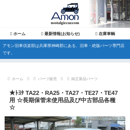
ホーム
最新情報(お知らせ)
在庫車輌
アモン旧車倶楽部は兵庫県神崎郡にある、旧車・絶版パーツ専門店
です。
ホーム
パーツ販売
純正新品パーツ
★ﾄﾖﾀ TA22・RA25・TA27・TE27・TE47
用 ☆長期保管未使用品及び中古部品各種
☆