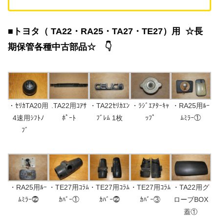
■トヨタ（ TA22・RA25・TA27・TE27）用 ☆長
期保管各種中古部品☆ 👇
・ｾﾘｶTA20用
.TA22用ｺｱｻ
・TA22ｾﾘｶｴﾝ
・ﾗｼﾞｴｱﾀｰｷｬ
・RA25用ﾙｰ
4速用ｼﾌﾄﾉ
ﾎﾟｰﾄ
ﾌﾞﾚﾑ 1枚
ｯﾌﾟ
ﾑﾐﾗｰ①
ﾌﾞ
・RA25用ﾙｰ
・TE27用ｺﾗﾑ
・TE27用ｺﾗﾑ
・TE27用ｺﾗﾑ
・TA22用グ
ﾑﾐﾗｰ⓶
ｶﾊﾞｰ①
ｶﾊﾞｰ⓶
ｶﾊﾞｰ③
ローブBOX
蓋①