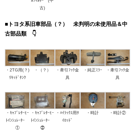
ﾙﾌｨﾙﾀｰ (中
古)
■トヨタ系旧車部品（？） 未判明の未使用品＆中
古部品類 👇
・2TG用(？)
・（？）
・牽引ﾌｯｸ金
・純正ﾐﾗｰ
・牽引ﾌｯｸ金
ﾘｷｯﾄﾞﾀﾝｸ
具
具
・ｷｬﾌﾞﾚﾀｰﾋｰ
・ｷｬﾌﾞﾚﾀｰﾋｰ
・ﾊｲﾗｯｸｽ用ﾀ
・時計
・時計②
ﾄｲﾝｼｭﾚｰﾀｰ
ﾄｲﾝｼｭﾚｰﾀｰ
ｲﾛｯﾄﾞ
①
⓶