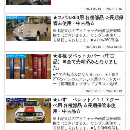
認でご納得の元、ご検討いただければ幸
ップ ☆長期保管未使用品☆ 👇■各車種
いです。 ■日産車用各種部品・パーツ関
用オイルエレメント ☆長期保管未使用品
2021.05.19
2023.11.16
連 👇
☆ 👇■各車種用ガスケット及びパッキ...
★スバル360用 各種部品 ☆長期保
純正中古パーツ
管未使用・中古品☆
※上記冒頭のアイキャッチ画像は販売車
輛ではございません。サンプル画像とし
て登載しております。■スバル360用 各種
部品 ☆長期保管未使用・中古品☆ 👇
2022.03.10
2024.04.05
★各種 タペットカバー（中古
純正中古パーツ
品）※全て売却済みとなりまし
た。
■全て売却済みになりました。 ■トヨタ
2TGツインカムエンジン用タペットカバ
ー（初期型用）※サンドブラスト処理後
未塗装 ⇩ SOLD OUT■トヨタ 2TGツ
2023.12.01
2026.05.19
インカムエンジン用タペットカバー（中
期型用）※サンドブラスト処理後塗装済
★いすゞ ベレット／１１７クー
純正新品パーツ
み ⇩ SOLD OUT■トヨタ 2TGツインカ
ペ用 各種部品 ☆長期保管未使
ムエンジン用タペットカバー（後期型
用・中古品☆
用）※サンドブラスト処理後塗装済み
⇩ SOLD OUT■トヨタ 18RGツインカ
※上記冒頭のアイキャッチ画像は販売車
ムエンジン用タペットカバー※サンドブ
輛ではございません。サンプル画像とし
ラスト処理後塗装済み ⇩ SOLD
て登載しております。■もう何年保管して