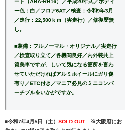
ート（ABA-RH16）／平成20年式／ボディ
ー色：白／フロア6AT／検査：令和9年3月
／走行：22,500ｋｍ（実走行）／修復歴無
し。
■装備：フルノーマル・オリジナル／実走行
／検査取り立て／各機関良好／内外装共上
質美車ですが、しいて気になる箇所を言わ
せていただければアルミホイールにガリ傷
有り／ETC付き／マニア必見のミニコンバ
ーチブルをいかがですか。
■令和7年4月5日（土）
SOLD OUT
※大阪府にお