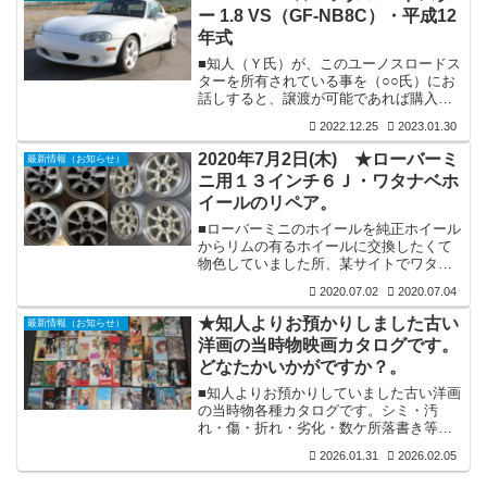
トパール／AT／検査：令和8年9月／走
ー 1.8 VS（GF-NB8C）・平成12
行：124,700ｋｍ。■装備：特別限定車／
年式
各機関良好／一部凹み・傷等（画像参
照）はございますが全体的には上質なボ
■知人（Ｙ氏）が、このユーノスロードス
ディー状態です／内装は運転席に破れ
ターを所有されている事を（○○氏）にお
（画像参照）・ハンドルにヤレ感はござ
話しすると、譲渡が可能であれば購入を
いますが、それ以外は...
前提に検討したいとの事で、それでは聞
2022.12.25
2023.01.30
いてみましょうと仲介に入らせていただ
き話を進めさせていただきますと、ご親
2020年7月2日(木) ★ローバーミ
最新情報（お知らせ）
切に当店まで乗ってお越しいただき画像
ニ用１３インチ６Ｊ・ワタナベホ
を撮らせていただきましたのが下記車輛
イールのリペア。
で昨日の事です。そして早々に（○○氏）
に詳細等をお伝えすると画像拝見等ご確
■ローバーミニのホイールを純正ホイール
認の為にお越しいただき商談成立いたし
からリムの有るホイールに交換したくて
ましたのが本日先ほどの出来事です。■ユ
物色していました所、某サイトでワタナ
ーノスロードスター1.8 VS(GF-N...
ベホイールを発見し迷わず購入してしま
2020.07.02
2020.07.04
いました。サイズは１３インチ６Ｊ（４
本）となります。当店到着時（左画像）
★知人よりお預かりしました古い
最新情報（お知らせ）
はアルミ特有の腐食が目立つ状態でした
洋画の当時物映画カタログです。
が、幸いにもリム傷も無く腐食を取り除
どなたかいかがですか？。
きリペアを行えば綺麗なホイールに蘇り
そうです。と言うことで早々にブラスト
■知人よりお預かりしていました古い洋画
掛けを行い腐食部を全て削除。その後は
の当時物各種カタログです。シミ・汚
スポーク部をブラサフ塗装後シャンパン
れ・傷・折れ・劣化・数ケ所落書き等は
ゴールド塗装を行い、リム部は磨きを掛
ございますが、今まで大切に保管されて
けて完了い...
2026.01.31
2026.02.05
いましたので良好な状態で維持されてい
ます。■旧車部品とは違い、この場での告