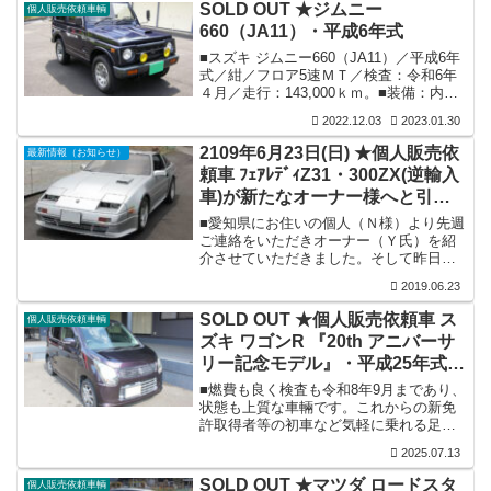
SOLD OUT ★ジムニー
個人販売依頼車輌
660（JA11）・平成6年式
■スズキ ジムニー660（JA11）／平成6年
式／紺／フロア5速ＭＴ／検査：令和6年
４月／走行：143,000ｋｍ。■装備：内外
装共程度良好／エンジン好調（エアコン
2022.12.03
2023.01.30
はガス補填すれば良く効きます）／ホイ
ール・ シエラ用鉄チン＆タイヤＢＳスタ
2109年6月23日(日) ★個人販売依
最新情報（お知らせ）
ッドレス205/70R15／純正ルーフキャリ
頼車 ﾌｪｱﾚﾃﾞｨZ31・300ZX(逆輸入
ア。■付属品：ＢＳデュラー H/L
車)が新たなオーナー様へと引き
215/75R15（シエラ用鉄チン）４本とBS
デュラースペアタイヤ175/80R16(標準鉄
継がれいく事になりました。
■愛知県にお住いの個人（Ｎ様）より先週
チン)１本 お付けいたします。■令和4年
ご連絡をいただきオーナー（Ｙ氏）を紹
12月３日（土）SOLD OU...
介させていただきました。そして昨日遠
方より現車確認にお越しになられ、購入
2019.06.23
される事が決まりましたと（Ｙ氏）より
ご連絡をいただきました。■実は（Ｙ
SOLD OUT ★個人販売依頼車 ス
個人販売依頼車輌
氏）、（下記画像参照）セリカＬＢ２０
ズキ ワゴンR 『20th アニバーサ
００ＧＴ購入の軍資金にこのフェアレデ
リー記念モデル』・平成25年式で
ィＺ３１を売却決断されました。セリカ
も当店紹介の（Ｔ氏）所有の愛車です。
すが、新たなオーナー様に引き取
■燃費も良く検査も令和8年9月まであり、
そして、このセリカが売却になると、そ
られて行きました。
状態も上質な車輛です。これからの新免
の軍資金で当店在庫保管車を購入される
許取得者等の初車など気軽に乗れる足車
事が決まっていますが、何か不思議なご
としていかがですか。■スズキ ワゴンR
縁の巡り会わ...
2025.07.13
（DBA-MH34S）『20th アニバーサリー
記念モデル』／平成25年式／バイオレッ
SOLD OUT ★マツダ ロードスタ
個人販売依頼車輌