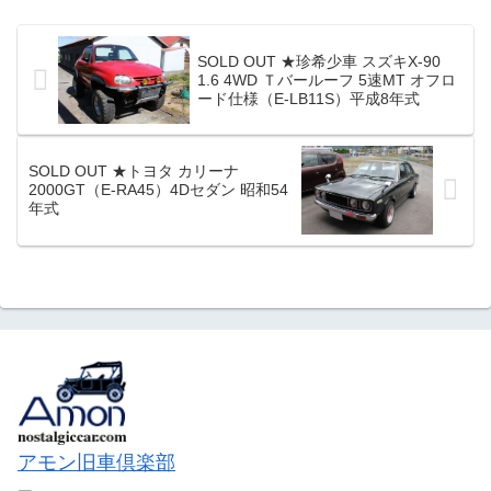
知は場違いかですが、ノスタルジック的
な要素では共通するめんもあると思い販
売告知をさせていただきました。興味の
SOLD OUT ★珍希少車 スズキX-90
ある方!! 下記カタログ一式まとめてご検
1.6 4WD Ｔバールーフ 5速MT オフロ
討いただければ幸いです。宜しくお願い
ード仕様（E-LB11S）平成8年式
申しあげます。☆古い洋画の映画カタロ
グ 51冊＋リーフレットカタログ数枚
☆・初...
SOLD OUT ★トヨタ カリーナ
2000GT（E-RA45）4Dセダン 昭和54
年式
アモン旧車倶楽部