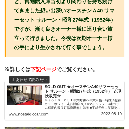
と、博物館入庫当初より関わりを持ち続け
てきました想い出深いオースチンＡ40 サマ
ーセット サルーン・昭和27年式（1952年）
ですが、漸く良きオーナー様に巡り合い旅
立って行きました。今後は次期オーナー様
の手により生かされて行く事でしょう。
※詳しくは
下記ページ
でご覧ください。
SOLD OUT ★オースチンA40サマーセッ
ト サルーン・昭和27年式（1952年） ☆現
状販売☆
※ＳＯＬＤ ＯＵＴ年式昭和27年式車検一時抹消登録
カラーホワイト走行距離59,000マイルシフト3速コラ
ム程度内装良好修復歴無し備考 ■平成元年に某博物館
入庫展示保管期間（約２５年）・当方保管（約９年）
2022.08.19
www.nostalgiccar.com
が経過。■装備:発売当時の仕様に近いオリジナル度高
い車輛／ボディー状態は７０年近く経過している車と
は思えない極めて上質な状態を維持・パンパー含めメ
ッキ関連も綺麗な状態／内装はそれなりのヤレ感はご