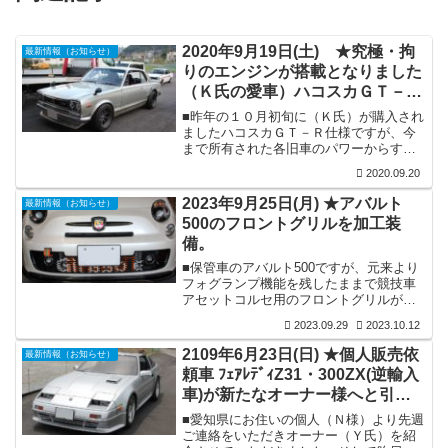
2020年9月19日(土) ★究極・拘
最新情報（お知らせ）
りのエンジンが搭載となりました
（Ｋ氏の愛車）ハコスカＧＴ－Ｒ
仕様です。
■昨年の１０月初旬に（Ｋ氏）が購入され
ましたハコスカＧＴ－Ｒ仕様ですが、今
まで所有された各旧車のパワーからする
と、Ⅼ２０改Ⅼ２４のパワーでは物足りな
2020.09.20
さを感じられ、今年に入り究極のエンジ
ンを追求され制作に入られました。当然
2023年9月25日(月) ★アバルト
最新情報（お知らせ）
Ｌ２８改３.1フルチューンで街乗り重視
500のフロントグリルを加工装
仕様となりますが、エンジン関連から足
備。
回り関連に至るまで、ほぼ全ての箇所を
見直されています。また制作過程時期が
■保管車のアバルト500ですが、元来より
不運ながら新型コロナ禍の時期とも重な
フォグランプ機能を残したままで競技車
りましたので、注文パーツの入庫が遅れ
アセットコルセ用のフロントグリルが装
るなど、色々なトラブルに遭遇され、当
着されていましたので、フォグランプを
初は４...
2023.09.29
2023.10.12
使用時に前方のグリルメッシュが邪魔に
なり、本来のフォグランプの明るさが損
2109年6月23日(日) ★個人販売依
最新情報（お知らせ）
なわれていましたので少し気にはなって
頼車 ﾌｪｱﾚﾃﾞｨZ31・300ZX(逆輸入
いました。そこで、何かいい方法はない
車)が新たなオーナー様へと引き
かと思案し物色していました所、丁度良
さそうなツインドリンクホルダーを見つ
継がれいく事になりました。
■愛知県にお住いの個人（Ｎ様）より先週
けて上部に有るメッキリングが最適では
ご連絡をいただきオーナー（Ｙ氏）を紹
ないかと考え装着してみる事にいたしま