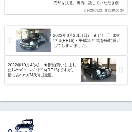
す。オーナー様の希望はこの車を生かし
売却を決意。当店に託していただき個人
ていただける方に売却を希望されていま
販売依頼車として販売告知をしていまし
すが、価...
2020.03.21
2020.03.24
た所、知人（Ｉ氏）よりご連絡をいただ
き、（Ｍ氏）のトレノであれば購入を前
提に検討したいとの事で、本日当店に現
車を乗ってきていただき、双方でお話を
された結果商談成立いたしました。■７年
2022年8月28日(日) ★ﾐﾆｸｰﾊﾟｰ ｺﾝﾊﾞｰ
程前にセリカＬＢ２０００ＧＴ売却を最
ﾁﾌﾞﾙ(RF16)・平成18年式を衝動買い
後に一旦旧車生活に区切りを付けられた
してしまいました。
（Ｉ氏）が、まさかもう一度旧車を検討
されるとは思っていませんでしたので驚
きもいた...
2022年10月4(火) ★衝動買いしまし
たﾐﾆｸｰﾊﾟｰ ｺﾝﾊﾞｰﾁﾌﾞﾙ(RF16)ですが、
惜しみつつ(M氏)に譲渡。