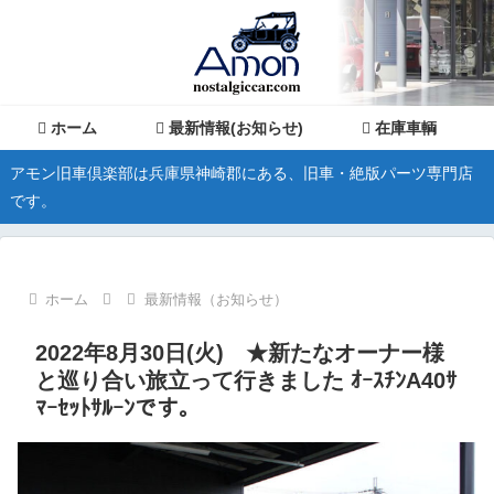
ホーム
最新情報(お知らせ)
在庫車輌
アモン旧車倶楽部は兵庫県神崎郡にある、旧車・絶版パーツ専門店
です。
ホーム
最新情報（お知らせ）
2022年8月30日(火) ★新たなオーナー様
と巡り合い旅立って行きました ｵｰｽﾁﾝA40ｻ
ﾏｰｾｯﾄｻﾙｰﾝです。