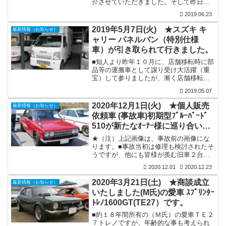
介させていただきました。そして昨日遠
した。フロントグリルを取り外し、左右
方より現車確認にお越しになられ、購入
２か所穴...
2019.06.23
される事が決まりましたと（Ｙ氏）より
ご連絡をいただきました。■実は（Ｙ
2019年5月7日(火) ★スズキ キ
最新情報（お知らせ）
氏）、（下記画像参照）セリカＬＢ２０
ャリー パネルバン（特別仕様
００ＧＴ購入の軍資金にこのフェアレデ
車）が引き取られて行きました。
ィＺ３１を売却決断されました。セリカ
も当店紹介の（Ｔ氏）所有の愛車です。
■知人より昨年１０月に、店舗移転時に部
そして、このセリカが売却になると、そ
品等の運搬車として譲り受け大活躍（重
の軍資金で当店在庫保管車を購入される
宝）して参りましたが、漸く店舗移転も
事が決まっていますが、何か不思議なご
一段落し活用頻度が少なくなりましたの
縁の巡り会わ...
2019.05.07
で販売告知をさせていただきますと、
早々に何かとお世話になっています岡山
2020年12月1日(火) ★個人販売
最新情報（お知らせ）
県の某ショップ代表の（Ｆ様）よりご連
依頼車 (事故車)初期型ﾌﾞﾙｰﾊﾞｰﾄﾞ
絡をいただき商談成立。そして本日ご来
510が新たなｵｰﾅｰ様に巡り合い引
店いただき引き取られて行きました。
き取られて行きました。
★（注）上記画像は、事故前の画像にな
ります。■事故当初は修理も検討されたそ
うですが、他にも皆様が羨む旧車２台を
所有されておられ、そちらの２台の維持
2020.12.01
2020.12.23
にも費用がかさむ事から修理を諦め、こ
の現状状態で売却を決断されておられま
2020年3月21日(土) ★商談成立
最新情報（お知らせ）
す。■この度のプライスダウンの理由です
いたしました(M氏)の愛車 ｽﾌﾟﾘﾝﾀｰ
が、オーナー様の会社倉庫にこの事故状
ﾄﾚﾉ1600GT(TE27）です。
態のまま保管されておられ、出勤時には
絶えず目に入るそうです。そしてこの状
■約１８年間所有の（Ｍ氏）の愛車ＴＥ２
態を見るにつけ胸を痛められておられま
７トレノですが、年齢的な事も考えられ