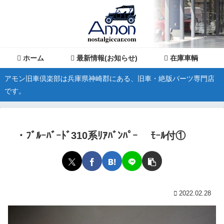
ホーム
最新情報(お知らせ)
在庫車輌
アモン旧車倶楽部は兵庫県神崎郡にある、旧車・絶版パーツ専門店
です。
・ﾌﾞﾙｰﾊﾞｰﾄﾞ310系ﾘｱﾊﾞﾝﾊﾟｰ ﾓｰﾙ付①
2022.02.28