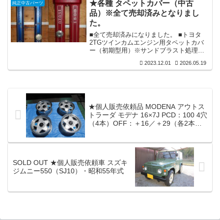
★各種 タペットカバー（中古
純正中古パーツ
に根負けして売却を承諾しました。そし
品）※全て売却済みとなりまし
て早々に（本日）親しくされている車屋
た。
さんと積載車でお越しいただき引き取ら
れて行きました。■2022年9月17(土) ★
■全て売却済みになりました。 ■トヨタ
足回り点検・整備が一先ず完了しまし
2TGツインカムエンジン用タペットカバ
た。⇩■あまりにも車高が低く、これでは
ー（初期型用）※サンドブラスト処理後
最低地上高が確保できていませんので
未塗装 ⇩ SOLD OUT■トヨタ 2TGツ
検...
2023.12.01
2026.05.19
インカムエンジン用タペットカバー（中
期型用）※サンドブラスト処理後塗装済
み ⇩ SOLD OUT■トヨタ 2TGツインカ
ムエンジン用タペットカバー（後期型
用）※サンドブラスト処理後塗装済み
⇩ SOLD OUT■トヨタ 18RGツインカ
★個人販売依頼品 MODENA アウトス
ムエンジン用タペットカバー※サンドブ
トラーダ モデナ 16×7J PCD：100 4穴
ラスト処理後塗装済み ⇩ SOLD
（4本）OFF：＋16／＋29（各2本）
OUT■...
※中古良品
SOLD OUT ★個人販売依頼車 スズキ
ジムニー550（SJ10）・昭和55年式