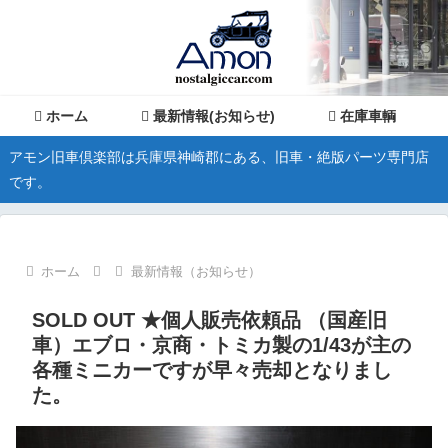
ホーム
最新情報(お知らせ)
在庫車輌
アモン旧車倶楽部は兵庫県神崎郡にある、旧車・絶版パーツ専門店
です。
ホーム
最新情報（お知らせ）
SOLD OUT ★個人販売依頼品 （国産旧
車）エブロ・京商・トミカ製の1/43が主の
各種ミニカーですが早々売却となりまし
た。