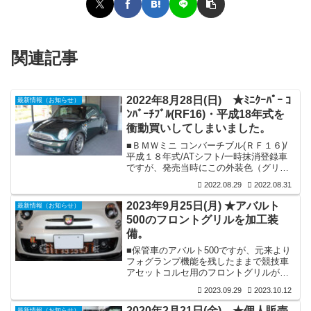
関連記事
2022年8月28日(日) ★ﾐﾆｸｰﾊﾟｰ ｺ
最新情報（お知らせ）
ﾝﾊﾞｰﾁﾌﾞﾙ(RF16)・平成18年式を
衝動買いしてしまいました。
■ＢＭＷミニ コンバーチブル(ＲＦ１６)/
平成１８年式/ATシフト/一時抹消登録車
ですが、発売当時にこの外装色（グリー
ンＭ）に幌色がボデー同一色のミニクー
2022.08.29
2022.08.31
パーコンバーチブルを検討した時期がご
ざいましたが、家内の反対も有り変更し
2023年9月25日(月) ★アバルト
最新情報（お知らせ）
て三菱ｉ（アイ）を新車購入しました経
500のフロントグリルを加工装
緯がございます。しかしそれ以降もこの
備。
ボディー色のコンバーチブルミニは気に
なる車で、時折情報を無意識に探してい
■保管車のアバルト500ですが、元来より
ました。そしてここに来まして突如ご縁
フォグランプ機能を残したままで競技車
が有り迷わず購入してしまいました。■現
アセットコルセ用のフロントグリルが装
時点で特に機関的な不都合は無さそう
着されていましたので、フォグランプを
で...
2023.09.29
2023.10.12
使用時に前方のグリルメッシュが邪魔に
なり、本来のフォグランプの明るさが損
2020年2月21日(金) ★個人販売
最新情報（お知らせ）