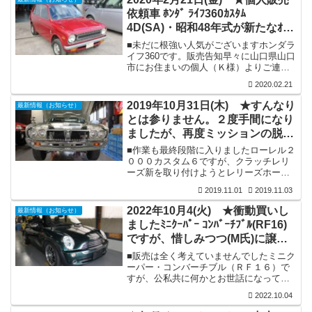
なわれていましたので少し気にはなって
依頼車 ﾎﾝﾀﾞ ﾗｲﾌ360ｶｽﾀﾑ
いました。そこで、何かいい方法はない
4D(SA)・昭和48年式が新たなｵｰﾅ
かと思案し物色していました所、丁度良
さそうなツインドリンクホルダーを見つ
ｰに引き継がれていく事になりま
■未だに根強い人気がございますホンダラ
けて上部に有るメッキリングが最適では
した。
イフ360です。販売告知早々に山口県山口
ないかと考え装着してみる事にいたしま
市にお住まいの個人（Ｋ様）よりご連絡
した。フロントグリルを取り外し、左右
をいただき、本日遠方よりわざわざ積載
２か所穴...
2020.02.21
車でお越しいただき引き取られて行きま
した。この度は気持ちの良いお引き取り
2019年10月31日(木) ★すんなり
最新情報（お知らせ）
をいただき有難うございました。※その
とは参りません。２度手間になり
他画像及び詳しくは下記ページでご覧く
ましたが、再度ミッションの脱着
ださい。
及び塔載を行いました。
■作業も最終段階に入りましたローレル２
０００カスタム６ですが、クラッチレリ
ーズ新を取り付けようとレリーズホーク
を動かそうとしても固着状態で動きませ
2019.11.01
2019.11.03
ん。ミッションがついたままの状態にな
っています。恐らくクラッチベアリング
2022年10月4(火) ★衝動買いし
最新情報（お知らせ）
関連のサイズ違いを装着してしまったの
ましたﾐﾆｸｰﾊﾟｰ ｺﾝﾊﾞｰﾁﾌﾞﾙ(RF16)
か(?_?)。２度手間にはなりますが、一旦
ですが、惜しみつつ(M氏)に譲
ミッションを降ろして確認する事にいた
しました。やはり、スリーブベアリング
渡。
■販売は全く考えていませんでしたミニク
のサイズ違いを装着していました。幸い
ーパー・コンバーチブル（ＲＦ１６）で
にも、前オーナー様より頂いた中古部品
すが、公私共に何かとお世話になってお
関連の中に元来付いていたであろうと思
ります（M氏）が、ホームページの登載
うス...
2022.10.04
記事を見られ早々にご来店。そして、こ
のミニを譲って欲しいと懇願。その熱意