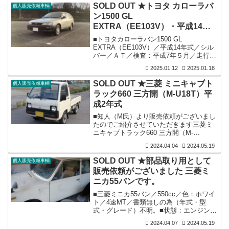
SOLD OUT ★トヨタ カローラバ
個人販売依頼車輌
ン1500 GL
EXTRA（EE103V）・平成14年
式
■トヨタカローラバン1500 GL
EXTRA（EE103V）／平成14年式／シル
バー／ＡＴ／検査：平成7年５月／走行：
134,000ｋｍ／修復歴：無し。■装備：フ
2025.01.12
2025.01.18
ルノーマル・フルオリジナル車／内外装
共年式相応（細かい傷・凹み・錆有）／
SOLD OUT ★三菱 ミニキャブト
個人販売依頼車輌
運転席側の鍵の締まりが悪い／エンジン
ラック660 三方開（M-U18T）平
含み機関良好／エアコン昨年5月にディラ
成2年式
ーにて修理済／社外ナビ＆オーディオ付
き。■神戸市西区にお住まいの（U様）所
■知人（M氏）より販売依頼がございまし
有のカローラバンでしたが、告知早々商
たのでご紹介させていただきます三菱ミ
談成立いたしました。★車輌のお問合せ
ニキャブトラック660 三方開（M-
につきましては、個人販売...
U18T）・平成2年式です。荷台を含め30
2024.04.04
2024.05.19
年強経過している軽トラとは思えない程
良好な車輛状態だと感じました。ご検討
SOLD OUT ★部品取り用として
個人販売依頼車輌
いただければ幸いです。■三菱ミニキャブ
販売依頼がございました 三菱ミ
トラック660 三方開（M-U18T）／平成2
ニカ55バンです。
年式／ホワイト／4速MT／検査：令和6年
10月／走行：85,000ｋｍ（実走行）。■装
■三菱ミニカ55バン／550cc／色：ホワイ
備：実質ワンオーナー車／内装は運転席
ト／4速MT／書類無しの為（年式・型
シートに破れは有るもののそれ以外は良
式・グレード）不明。■状態：エンジン固
好な状態です／...
着／ブレ－キ修理諦め（ライニング取り
2024.04.07
2024.05.19
外し）／外装はボンネットとフエンダ－