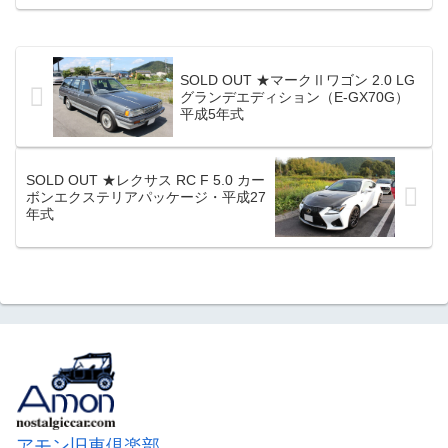
ｋｍ （実走行）／事故歴無。■装備：2オ
ーナー車／各機関良好／内外装共上質
（美車）／純正ナビ／社外フルエアロ／
純正ハードトップ（幌付き）／足回り前
後アペックスＮ１車高調装備等々／屋内
SOLD OUT ★マークⅡワゴン 2.0 LG
保管／マニア必見車輛！！。※申し訳ご
グランデエディション（E-GX70G）
ざいませんが、現装着のワークマイスタ
平成5年式
ーホイール16インチ＆タイヤは売却時純
正アルミホイール＆タイ...
SOLD OUT ★レクサス RC F 5.0 カー
ボンエクステリアパッケージ・平成27
年式
アモン旧車倶楽部