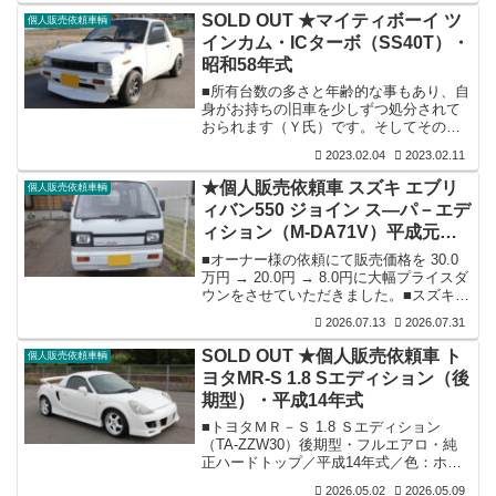
左右共にフロント部分に錆・腐れあり・
SOLD OUT ★マイティボーイ ツ
個人販売依頼車輌
フロア－（表・裏側）驚くほど程度良し
インカム・ICターボ（SS40T）・
／ミッション入り良し／内装は後部シ－
昭和58年式
トだけ座面沈みあり・ダッシュボ－ド破
れ無し／ガレ－ジ保管。■オーナー様談：
■所有台数の多さと年齢的な事もあり、自
程度が良く書類再発行２度陸事にチャレ
身がお持ちの旧車を少しずつ処分されて
ンジするも撃沈／ 錆でお困りの方、我こ
おられます（Ｙ氏）です。そしてその保
そはとレストアに燃える方の為に低価...
有車の販売のお手伝いを時折させていた
2023.02.04
2023.02.11
だいております当店ですが、昨日このマ
イティボーイでご来店いただき販売依頼
★個人販売依頼車 スズキ エブリ
個人販売依頼車輌
がございましたので、画像を撮り早々に
ィバン550 ジョイン ス―パ－エデ
販売告知の段取りをしていました所、以
ィション（M-DA71V）平成元年
前より軽自動車でピックアップ系の出物
が有れば紹介していただきたいとの依頼
式ですが2度目の大幅プライスダ
■オーナー様の依頼にて販売価格を 30.0
を受けていました（Ｔ氏）を思い出し情
ウンとなりました。
万円 → 20.0円 → 8.0円に大幅プライスダ
報提供いたしますと、早々にご来店いた
ウンをさせていただきました。■スズキ
だき購入方向で検討いたしますとの話と
エブリィバン550 ジョイン ス―パ－エデ
なりました...
2026.07.13
2026.07.31
ィション（M-DA71V）／平成元年式／ホ
ワイト／5速MT／検査切れ／走行：
SOLD OUT ★個人販売依頼車 ト
個人販売依頼車輌
52,300ｋｍ／修復歴無し。■状態：各機関
ヨタMR-S 1.8 Sエディション（後
良好／エンジン・ミッションからのオイ
期型）・平成14年式
ル漏れ無し／令和3年10月タイミングベル
ト交換（画像参照）／エアコン付きです
■トヨタＭＲ－Ｓ 1.8 Ｓエディション
が効いていません／内外装共良好／フロ
（TA-ZZW30）後期型・フルエアロ・純
ントウインドウストリップの境に小さな
正ハードトップ／平成14年式／色：ホワ
錆有...
イト／6速ＭＴ／令和9年4／走行：61,600
2026.05.02
2026.05.09