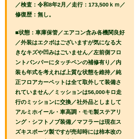
／検査：令和8年2月／走行：173,500ｋｍ／
修復歴：無し。
■状態：車庫保管／エアコン含み各機関良好
／外装はエクボはございますが気になる大
きなキズや凹みはごいません／左前側フロ
ントバンパーにタッチペンの補修有り／内
装も年式を考えれば上質な状態を維持／純
正フロアカーペットは全て取外して装備さ
れていません／ミッションは56,000キロ走
行のミッションに交換／社外品としまして
アルミホイール・車高調・モモ製ステアリ
ング・シフトノブ装備／マフラーは現在ス
ズキスポーツ製ですが売却時には柿本改の