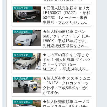
★②個人販売依頼車 セリカ
個人販売依頼車輌
LB1600GT（RA27）・昭和
50年式 1オーナー・未再
生原形・フルオリジナル車
をいかがですか。
★個人販売依頼車 コペン
個人販売依頼車輌
660アクティブトップ（LA-
L880K）平成16年式です。
先日継続検査取得をされま
したが販売価格に変更はご
★この車の存在をご存じで
ざいません。
個人販売依頼車輌
すか！ 個人所有車 ダイハツ
ストーリアx4（GF-
M112S）・平成14年式をい
かがですか。
★個人所有車 スズキ ジムニ
個人販売依頼車輌
ーJA12V・クロカン＆ロッ
ク仕様・平成8年式をいか
がですか。
★個人販売依頼車 ユーノス
個人販売依頼車輌
ロードスター1.8 VS（GF-