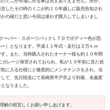
様のミニが市場に出る事は先ずありえません。所が、
断念したその時のミニが約１０年越しに販売告知され
何かの縁だと思い今回は迷わず購入してしまいまし
ニクーパー・スポーツパックＬＴＤでボディー色が恐
ルー）となります。平成１１年式・走行は２万ｋｍ
です。また、当時購入されたオーナー様も約１０年間
にガレージ保管されておられ、私が１０年前に見た状
が気に入る仕様にと徹底的にメンテナンスをされ、当
そして、先日陸送にて長崎県平戸市より到着、名義変
ーとなりました。
ご理解の程宜しくお願い申しあげます。