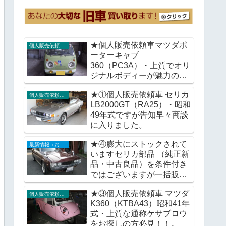
★個人販売依頼車マツダポ
個人販売依頼車輌
ーターキャブ
360（PC3A）・上質でオリ
ジナルボディーが魅力の通
称ガチャピンポーターをい
★①個人販売依頼車 セリカ
かがですか。
個人販売依頼車輌
LB2000GT（RA25）・昭和
49年式ですが告知早々商談
に入りました。
★④膨大にストックされて
最新情報（お知らせ）
いますセリカ部品 （純正新
品・中古良品）を条件付き
ではございますが一括販売
で検討。
★③個人販売依頼車 マツダ
個人販売依頼車輌
K360（KTBA43）昭和41年
式・上質な通称ケサブロウ
をお探しの方必見！！。