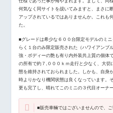
仕様であった事が悔やまれます。まして、同
何気なく同サイトを覘いてみますと、まさに
アップされているではありませんか。これも
た。
■グレードは希少な６００台限定モデルのミ
らく１台のみ限定販売された（ハワイアンブ
強・ボディーの艶も有り内外装共上質の個体
の所有で約７,０００ｋｍ走行と少なく、大切
態を維持されておられました。しかも、自身
時よりかなり機関状態は良くなっています。
更も完了し、晴れてこのミニの３代目オーナ
■販売車輛ではございませんので、