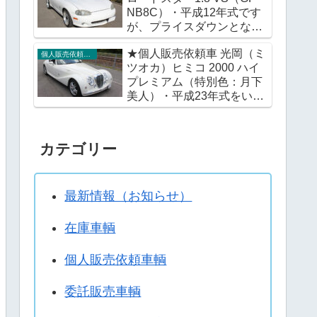
NB8C）・平成12年式です
が、プライスダウンとなり
ました。※この機会に改め
★個人販売依頼車 光岡（ミ
てご検討いただければ幸い
個人販売依頼車輌
ツオカ）ヒミコ 2000 ハイ
です。
プレミアム（特別色：月下
美人）・平成23年式をいか
がですか。
カテゴリー
最新情報（お知らせ）
在庫車輌
個人販売依頼車輌
委託販売車輌