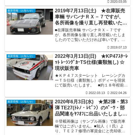
覧ください...
2020.03.05
ンが塔載されていましたが、購入検討者
様からの要望でエンジンは不要との事
2019年7月13日(土) ★在庫販売
最新情報（お知らせ）
で、エンジン脱着後ボディーのみをお渡
車輛 サバンナＲＸ－７ですが、
しする事で商談成立いたしまた。そして
各所画像を撮り直し再登載いたし
エンジン脱着も完了し、本日積載車で引
き取られて行きました。※今後は、この
ました。ご覧ください。
■在庫販売車輛 サバンナＲＸ－７です
ボディーを活用され鈴鹿サーキット場で
が、各所画像を撮り直し再登載いたしま
のＴＳカップに出場されるとの事。楽し
したのでご覧いただければ幸いです。※
みですね。
その他画像及び詳細等は下記ページでご
2019.07.13
覧ください。
2022年3月13日(日) ★KP47ｽﾀｰﾚ
最新情報（お知らせ）
ｯﾄ ﾚｰｼﾝｸﾞｶｰTS仕様(書類無し) ☆
現状販売車
★ＫＰ４７スターレット レーシングカ
ーＴＳ仕様（書類無し）ボディーを現状
にて販売いたします。 ■約１８年程前ま
では、この雄姿で実際にサーキット場を
2022.03.13
2022.04.26
走っていた車輛です。■装備：４ＡＧキャ
ブ仕様チューニングエンジン＆５速ミッ
2020年6月3日(水) ★第2弾・第3
最新情報（お知らせ）
ション搭載（但し仮装着程度でエンジン
弾 TE27(ﾄﾚﾉ・ﾚﾋﾞﾝ）のﾊﾟｰﾂ・部
関連パーツ類には多数の欠品有）／カム
品関連をﾔﾌｵﾌに出品いたしまし
シャフトはＴＲＤ製（IN304°・EX304°）
／足回り関連はフロント車高調・ピロア
た。
※登載画像は（サンプル画像）で販売車
ッパー・延長ロアアーム・ブレーキ４ポ
輛ではございません。■知人（Ｉ氏）よ
ットキャリパー・タワーバー／リアブレ
り、ＴＥ２７修理の軍資金にと売却依頼
ーキディスク化・ホーシング＆リー...