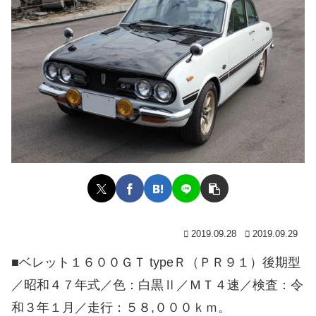
2019.09.28
2019.09.29
■ベレット１６００ＧＴ typeＲ（ＰＲ９１）後期型
／昭和４７年式／色：白黒Ⅱ／ＭＴ４速／検査：令
和３年１月／走行：５８,０００ｋｍ。