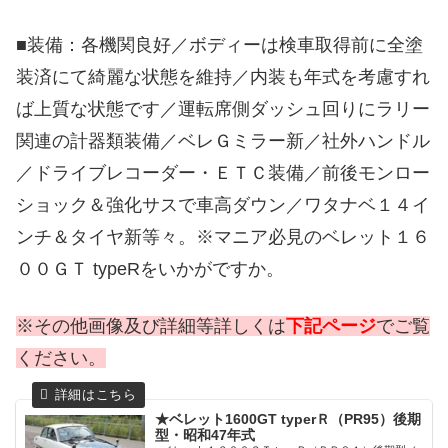
■装備：各機関良好／ボディーは検車取得前に全塗
装済にて綺麗な状態を維持／内装も年式を考慮すれ
ば上質な状態です／運転席側ダッシュ回りにラリー
関連の計器類装備／ベレＧミラー新／社外ハンドル
／ドライブレコーダー・ＥＴＣ装備／前後モンロー
ショック＆強化サスで車高ダウン／ワタナベ１４イ
ンチ＆タイヤ新等々。※マニア必見のベレット１６
００ＧＴ typeRをいかがですか。
※その他画像及び詳細等詳しくは
下記ページ
でご覧
ください。
★ベレット1600GT typerＲ（PR95）後期
型・昭和47年式