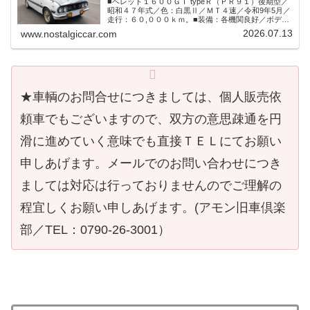
■ベレット１６００ＧＴ typeＲ（ＰＲ９１）後期型／
昭和４７年式／色：白黒Ⅱ／ＭＴ４速／令和9年5月／
走行：６０,０００ｋｍ。■装備：各機関良好／ボディ
ーは検車取得前に全塗装済にて綺麗な状態を維持／内
2026.07.13
www.nostalgiccar.com
装も年式を考慮すれば上質な状態です／運転席側ダッ
シュ回りにラリー関連の計器類装備／ベレＧミラー新
／社外ハンドル／ドライブレコーダー・ＥＴＣ装備／
前後モンローショック＆強化サスで車高ダウン／ワタ
ナベ１４インチ＆タイヤ新等々。※マニア必見のベレ
ット１６００ＧＴ typeRをいかがで...
★車輌のお問合せにつきましては、個人販売依
頼車でもございますので、双方の意思疎通を円
滑に進めていく意味でも直接ＴＥＬにてお願い
申しあげます。メールでのお問い合わせにつき
ましては対応は行っておりませんのでご理解の
程宜しくお願い申しあげます。(アモン旧車倶楽
部／TEL：0790-26-3001）