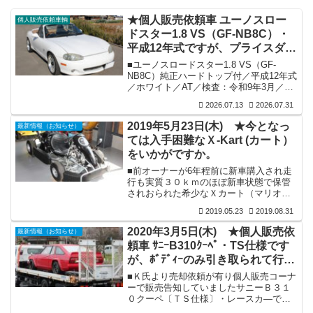
★個人販売依頼車 ユーノスロー
個人販売依頼車輌
ドスター1.8 VS（GF-NB8C）・
平成12年式ですが、プライスダウ
ンとなりました。※この機会に改
■ユーノスロードスター1.8 VS（GF-
めてご検討いただければ幸いで
NB8C）純正ハードトップ付／平成12年式
／ホワイト／AT／検査：令和9年3月／走
す。
行：12.9万ｋｍ。■装備：各機関良好／内
2026.07.13
2026.07.31
外装共良好（ボンネット先端に１ケ所凹
み有り）／純正ナビ＆オーディオ―／
2019年5月23日(木) ★今となっ
最新情報（お知らせ）
ETC／左右シート変更（シートカバー付
ては入手困難なＸ-Kart (カート）
き）／HIDライト／リアスポイラー／ファ
をいかがですか。
ッションロールバー／前後TEIN車高調／
マツダスピード製マフラー／エンケイ
■前オーナーが6年程前に新車購入され走
RPF1 15インチ 7J（美品）／ハードトッ
行も実質３０ｋｍのほぼ新車状態で保管
プ付／タイミングベルト交換済／検査時
されおられた希少なＸカート（マリオカ
ラジエー...
ート）ですが、友人の紹介でご縁が有り
2019.05.23
2019.08.31
購入させていただきました。入庫後早々
にステッカー類を全て外し、ステッカー
2020年3月5日(木) ★個人販売依
最新情報（お知らせ）
の代わりに夜間走行の安全性を考え各所
頼車 ｻﾆｰB310ｸｰﾍﾟ・TS仕様です
にさり気無くＬＥＤを取付ました。そし
が、ﾎﾞﾃﾞｨｰのみ引き取られて行き
て約１年、一般道に出動する事無く定期
的にエンジン掛けを行う程度でオブジェ
ました。
■Ｋ氏より売却依頼が有り個人販売コーナ
化状態でした。この度、店舗移転を機に
ーで販売告知していましたサニーＢ３１
販売決断をいたしました。★その他、各
０クーペ〔ＴＳ仕様〕・レースカ―です
所画像・詳細等詳しくは下記ページをご
が、エンジンはトヨタ４ＡＧフルチュー