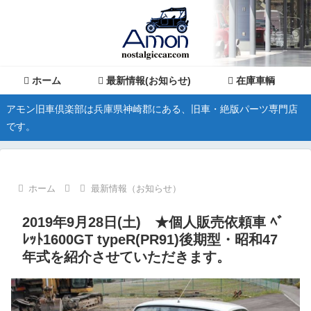
ホーム
最新情報(お知らせ)
在庫車輌
アモン旧車倶楽部は兵庫県神崎郡にある、旧車・絶版パーツ専門店
です。
ホーム
最新情報（お知らせ）
2019年9月28日(土) ★個人販売依頼車 ﾍﾞ
ﾚｯﾄ1600GT typeR(PR91)後期型・昭和47
年式を紹介させていただきます。