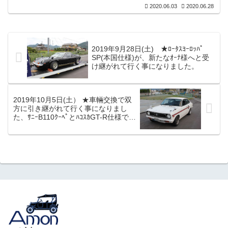
がございましたので、当店がヤフオフで
2020.06.03
2020.06.28
売却のお手伝いをさせて頂いておりま
す。先ずは発送可能な小物部品をメイン
に出品しています。これ以外にも多数
（ＴＥ２７用部品）をお持ちですので今
後も随時出品を行って参ります。■第２弾
2019年9月28日(土) ★ﾛｰﾀｽﾖｰﾛｯﾊﾟ
は６月１２日をもって終了いたしまし
SP(本国仕様)が、新たなｵｰﾅ様へと受
た。■第３弾は６月２６日をもって終了い
け継がれて行く事になりました。
たしました。 ★第４弾をお楽しみ
に！。
2019年10月5日(土） ★車輛交換で双
方に引き継がれて行く事になりまし
た、ｻﾆｰB110ｸｰﾍﾟとﾊｺｽｶGT-R仕様で
す。