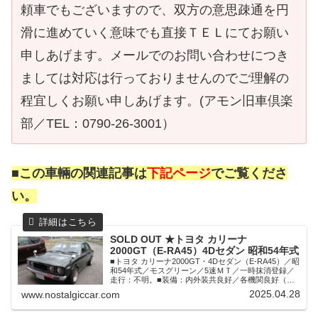
頼車でもございますので、双方の意思疎通を円
滑に進めていく意味でも直接ＴＥＬにてお願い
申しあげます。メールでのお問い合わせにつき
ましては対応は行っておりませんのでご理解の
程宜しくお願い申しあげます。(アモン旧車倶楽
部／TEL：0790-26-3001）
■この車輛の関連記事は
下記ページ
でご覧くださ
い。
SOLD OUT ★トヨタ カリーナ
2000GT（E-RA45）4Dセダン 昭和54年式
■トヨタ カリーナ2000GT・4Dセダン（E-RA45）／昭
和54年式／モスグリーン／5速ＭＴ／一時抹消登録／
走行：不明。■装備：内外装共良好／各機関良好（エ
アコンはガス無しで作動未確認）／気になるミッショ
2025.04.28
www.nostalgiccar.com
ンの入りもスムーズで良好／純正ツインカムエンジン
18RG・EFI搭載車／社外タコ足＆マフラー装備／内装
フロント左右シートは現行車のAE86純正シート装備