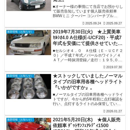
ルド塗装いたしました。当然リム部は磨
■オーナー様の事情にて当店でお預かりし
きを掛け光沢を出しました。いかがでし
て販売告知しています個人販売依頼車
ょうか。ホイールリペア後の状態です
BMWミニ クーパー コンバーチブル
が、足回りが引き締まり良くなった思い
（RF16）・平成18年式ですが問題が発
ませんか。...
2025.09.24
2025.09.27
生。店舗内保管の全ての車輛は定期的に
エンジン掛けやボディーの手入れ等を行
2019年7月30日(火) ★上質美車
最新情報（お知らせ）
い現状維持に努めておりますが、この
ｾﾙｼｵ4.0 A仕様(E-UCF20)・平成7
BMWミニ クーパー コンバーチブルも同
年式を安価にて提供させていただ
様に先日幌の開閉チェックを行いました
所、幌の開閉自体は全く問題はないので
きます。
■セルシオ４．０ Ａ仕様（Ｅ－ＵＣＦ２
すが、幌閉め時に最後に上がるリア左の
０）／平成７年式／パールホワイト／４
サイドガラスが上がりません。スイッチ
ＡＴ／一時抹消登録／走行：１９５,００
を入れるとモーター音はしているのです
０ｋｍ。■装備：２オーナー／フルオリジ
が...
2019.07.30
ナル／フル装備／各機関良好／内外装共
上質美車／外装は左フェンダーに少し擦
★ストックしていましたノーマル
最新情報（お知らせ）
り傷はございますが、気になる凹みも無
タイプの旧車用各種ヘッドライト
く綺麗です／ＥＴＣ付／走行は多目です
『いかがですか』。
がディラーでシッカリと今までメンテナ
ンスがなされ、大切に維持されて来られ
■ノーマルタイプの旧車用各種ヘッドライ
ました。オイル漏れも有りません。■実
トですが、今から約5年程前に点灯確認を
は、友人が大切にして来ました愛車で
行い、点灯するライトのみ保管していま
す。４年前に友人の諸事情で維持が難し
したので、今でも（点灯）は問題無いか
くなり、...
2026.01.27
とは思いますが、長期保管で万が一点灯
しない物があればお許しください。ま
2021年5月20日(木) ★個人販売
最新情報（お知らせ）
た、同じメーカーであってもレンズカッ
依頼車 ﾀﾞｯﾄｻﾝﾌｪｱﾚﾃﾞｨ1500
トが異なる物も結構ございますので、ご