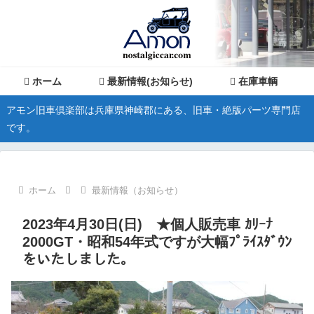
ホーム
最新情報(お知らせ)
在庫車輌
アモン旧車倶楽部は兵庫県神崎郡にある、旧車・絶版パーツ専門店
です。
ホーム
最新情報（お知らせ）
2023年4月30日(日) ★個人販売車 ｶﾘｰﾅ
2000GT・昭和54年式ですが大幅ﾌﾟﾗｲｽﾀﾞｳﾝ
をいたしました。