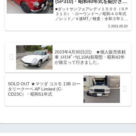
(SP310)・昭和40年式を紹介させ
了承お願いいたします。■旧車 当時物 各
種 丸目2灯用 約180φ ヘッドライト (コイ
ていただきます。
■ダットサンフェアレディ１５００（ＳＰ
ト・東芝・WAGNER・IKI）計12個■東芝
３１０）・ローウンドー／昭和４０年式
製は2個（中古品）／IKI製は1個（中古
／レッド／４速MT／検査：令和３年１２
品）／WAGNE...
月／走行：不明。■装備：２シーター車／
2021.05.20
内外装共良好／各機関良好／フロントサ
イドマーカー＆リアテール新交換／ワタ
ナベホイール１４インチ前後装備。※詳
細等・詳しくは下記ページでご覧くださ
い。★この車輛のお問合せにつきまして
2023年4月30日(日) ★個人販売依頼
は、個人保有車でもございますので、双
車 ｺｽﾓｽﾎﾟｰﾂ(L10A)前期型・昭和42年
方の意思疎通を円滑に進めていく意味で
が旅立って行きました。
も直接ＴＥＬにてお願い申しあげます。
メールでのお問い合わせにつきましては
対応は...
SOLD OUT ★マツダ コスモ 13B ロー
タリークーペ AP Limited (C-
CD23C）・昭和51年式