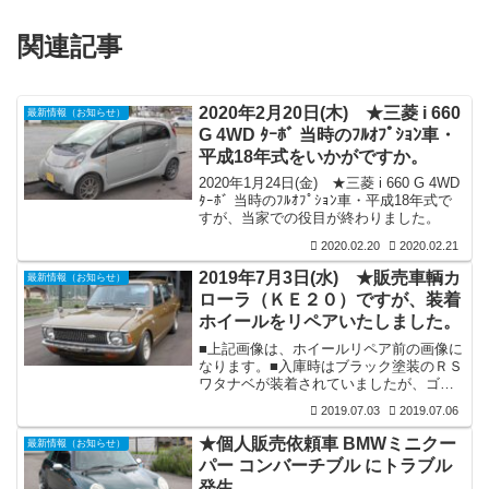
関連記事
2020年2月20日(木) ★三菱 i 660
最新情報（お知らせ）
G 4WD ﾀｰﾎﾞ 当時のﾌﾙｵﾌﾟｼｮﾝ車・
平成18年式をいかがですか。
2020年1月24日(金) ★三菱 i 660 G 4WD
ﾀｰﾎﾞ 当時のﾌﾙｵﾌﾟｼｮﾝ車・平成18年式で
すが、当家での役目が終わりました。
2020.02.20
2020.02.21
2019年7月3日(水) ★販売車輌カ
最新情報（お知らせ）
ローラ（ＫＥ２０）ですが、装着
ホイールをリペアいたしました。
■上記画像は、ホイールリペア前の画像に
なります。■入庫時はブラック塗装のＲＳ
ワタナベが装着されていましたが、ゴー
ルド色ボディーにブラック塗装のホイー
2019.07.03
2019.07.06
ル装備は、足元が引き締まらずボヤケタ
感じで、個人的には余り好きでは有りま
★個人販売依頼車 BMWミニクー
最新情報（お知らせ）
せん。と言う事で、意を決して表面をブ
パー コンバーチブル にトラブル
ラスト掛けで全てブラックを落し、スポ
発生。
ーク部をブラサフ塗装後シャンパンゴー