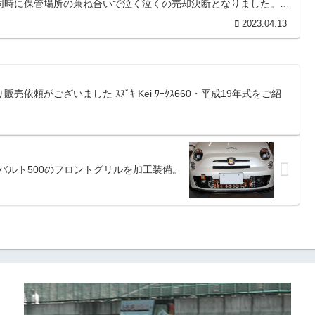
同時に保管場所の兼ね合いで泣く泣くの売却決断となりました。■
）／平成15年式／色：ホワイト／シフト：AT／検査：令和6年3月／走
2023.04.13
歴：無し。■状態：各機関良好（現不都合無し）／過走行車ではござい
...
り販売依頼がございました ｽｽﾞｷ Kei ﾜｰｸｽ660・平成19年式をご紹
 ★アバルト500のフロントグリルを加工装備。