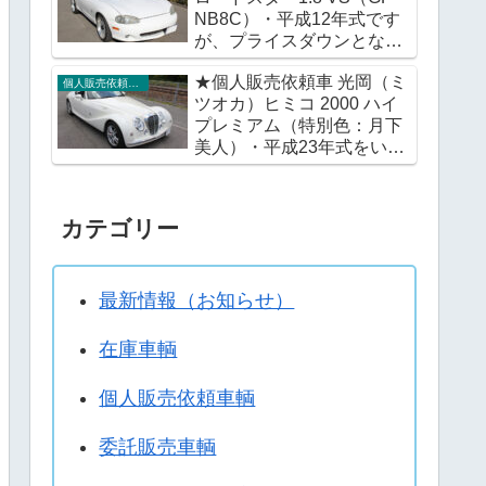
NB8C）・平成12年式です
が、プライスダウンとなり
ました。※この機会に改め
★個人販売依頼車 光岡（ミ
てご検討いただければ幸い
個人販売依頼車輌
ツオカ）ヒミコ 2000 ハイ
です。
プレミアム（特別色：月下
美人）・平成23年式をいか
がですか。
カテゴリー
最新情報（お知らせ）
在庫車輌
個人販売依頼車輌
委託販売車輌