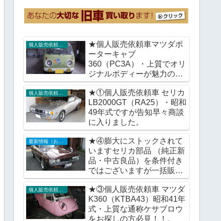
★個人販売依頼車マツダポ
個人販売依頼車輌
ーターキャブ
360（PC3A）・上質でオリ
ジナルボディーが魅力の通
称ガチャピンポーターをい
★①個人販売依頼車 セリカ
かがですか。
個人販売依頼車輌
LB2000GT（RA25）・昭和
49年式ですが告知早々商談
に入りました。
★④膨大にストックされて
最新情報（お知らせ）
いますセリカ部品 （純正新
品・中古良品）を条件付き
ではございますが一括販売
で検討。
★③個人販売依頼車 マツダ
個人販売依頼車輌
K360（KTBA43）昭和41年
式・上質な通称ケサブロウ
をお探しの方必見！！。