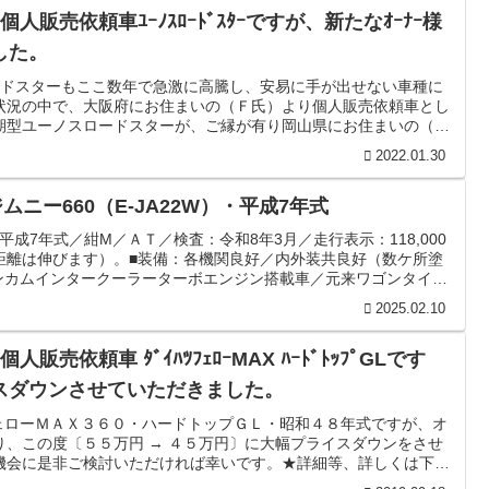
★個人販売依頼車ﾕｰﾉｽﾛｰﾄﾞｽﾀｰですが、新たなｵｰﾅｰ様
した。
ードスターもここ数年で急激に高騰し、安易に手が出せない車種に
状況の中で、大阪府にお住まいの（Ｆ氏）より個人販売依頼車とし
期型ユーノスロードスターが、ご縁が有り岡山県にお住まいの（Ｍ
りました。そして、双方がお住まいの中間地点的所在に位置する当
2022.01.30
車輛及び部品関連のお引き渡しが行われ、前オーナー（Ｆ氏）の元
した。今後もこのユーノ...
 ジムニー660（E-JA22W）・平成7年式
）／平成7年式／紺M／ＡＴ／検査：令和8年3月／走行表示：118,000
距離は伸びます）。■装備：各機関良好／内外装共良好（数ケ所塗
インカムインタークーラーターボエンジン搭載車／元来ワゴンタイプ
更／社外強化サス＆ダンパー・強化ラテラルロッド／リアLSD組
2025.02.10
クガード新／前後社外バンパー／社外フロントグリル／リアハッチ
..
個人販売依頼車 ﾀﾞｲﾊﾂﾌｪﾛｰMAX ﾊｰﾄﾞﾄｯﾌﾟGLです
スダウンさせていただきました。
フェローＭＡＸ３６０・ハードトップＧＬ・昭和４８年式ですが、オ
り、この度〔５５万円 → ４５万円〕に大幅プライスダウンをさせ
機会に是非ご検討いただければ幸いです。★詳細等、詳しくは下記