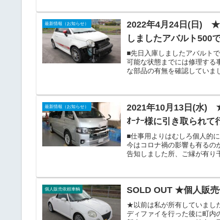
2022年4月24日(
最新情報（お知らせ）
しましたアバルト500
■先日入庫しましたアバルト
可能な状態までには修理する
な部品の有無を確認していま
が掛かってしまいました。鍵
るとかなりの高額請求となり
ましたが、今一度経費対効果を
2021年10月13日(水) 
最新情報（お知らせ）
ｵｰﾅｰ様に引き取られ
■仕事用よりはむしろ個人的
今はコロナ禍の影響も有るの
告知しました所、ご縁が有り
に本日電車で現車確認にお越
この度は気持ち良いお取引を
SOLD OUT ★個人販売
個人販売依頼車輌
★以前は私が所有していまし
ディファイを行った後に町内