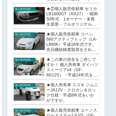
★②個人販売依頼車 セリカ
個人販売依頼車輌
LB1600GT（RA27）・昭和
50年式 1オーナー・未再
生原形・フルオリジナル車
をいかがですか。
★個人販売依頼車 コペン
個人販売依頼車輌
660アクティブトップ（LA-
L880K）平成16年式です。
先日継続検査取得をされま
したが販売価格に変更はご
★この車の存在をご存じで
ざいません。
個人販売依頼車輌
すか！ 個人所有車 ダイハツ
ストーリアx4（GF-
M112S）・平成14年式をい
かがですか。
★個人所有車 スズキ ジムニ
個人販売依頼車輌
ーJA12V・クロカン＆ロッ
ク仕様・平成8年式をいか
がですか。
★個人販売依頼車 ユーノス
個人販売依頼車輌
ロードスター1.8 VS（GF-