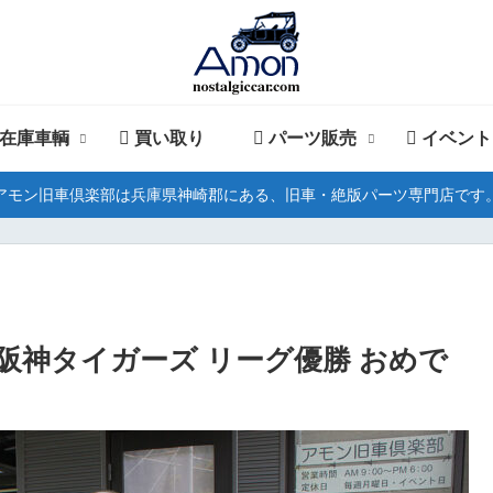
在庫車輌
買い取り
パーツ販売
イベント
アモン旧車倶楽部は兵庫県神崎郡にある、旧車・絶版パーツ専門店です
ぶり 阪神タイガーズ リーグ優勝 おめで