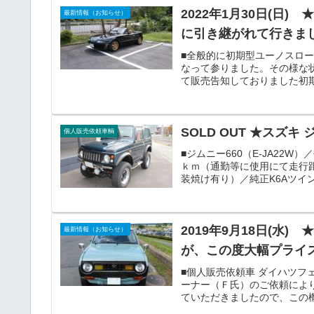
2022年1月30日(日) 
最新情報（お知らせ）
に引き継がれて行きま
■全般的に初期型ユーノスロ
なって参りました。その様な
て販売告知しておりました初
氏）にご購入いただく事にな
店までお越しいただき、本日
から当店中継で旅立っていきま
SOLD OUT ★スズキ
個人販売依頼車輌
■ジムニー660（E-JA22W
ｋｍ（通勤等に使用にて走行
装焼け有り）／純正K6Aツ
を2名乗員登録でバン登録に変
込／リフトアップ／リアタン
ダンパー新／フォグランプ／ハ.
2019年9月18日(水) ★
最新情報（お知らせ）
が、この度大幅プライ
■個人販売依頼車 ダイハツ
ーナー（Ｆ氏）のご依頼によ
ていただきましたので、この
ページでご覧ください。