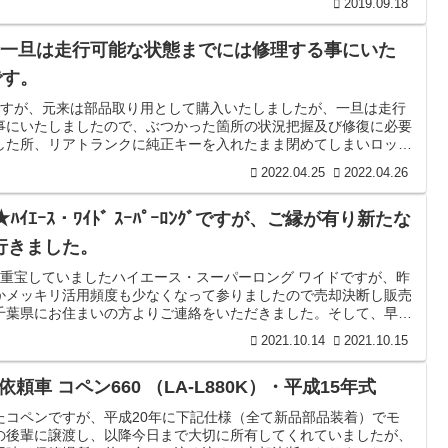
2019.09.18
日) ★一旦は走行可能な状態までには修理する事にいた
です。
ですが、元来は部品取り用として購入いたしましたが、一旦は走行
事にいたしましたので、ぶつかった箇所の状況把握及び修復に必要
した所、リアトランクに純正キーを入れたまま閉めてしまいロック
屋さんに依頼も考えましたが、イモライザー付車輛で且つ外車とな
2022.04.25
2022.04.26
そうです。と言う事で、思い切ってリアガラスを割ろうかとも考え
考え、壊した後での中古...
★ﾊｲｴｰｽ・ﾜｲﾄﾞ ｽｰﾊﾟｰﾛﾝｸﾞですが、ご縁が有り新たな
て行きました。
に重宝していましたハイエース・スーパーロング ワイドですが、昨
かメッキリ活用頻度も少なくなって参りましたので売却決断し販売
千葉県にお住まいの方よりご連絡をいただきました。そして、早々
しいただき、状態にご納得の元（自走にて）乗って帰られました。
2021.10.14
2021.10.15
させていただき有難うございました。
依頼車 コペン660 （LA-L880K）・平成15年式
たコペンですが、平成20年に下記仕様（全て新品部品装着）でモ
の後輩に譲渡し、以降今日まで大切に所有してくれていましたが、