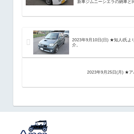
新車ジムニーシエラの納車と
コペン660（LA-L880K
行：205,000ｋｍ／修復
ますが今までこまめに（3千km毎
2023年9月10日(日) ★知人i氏よ
介。
2023年9月25日(月)