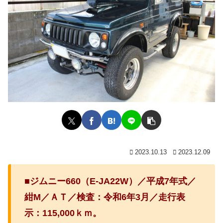
2023.10.13
2023.12.09
■ジムニー660（E-JA22W）／平成7年式／
紺M／ＡＴ／検査：令和6年3月／走行表
示：115,000ｋｍ。