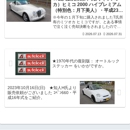
オイル関連(エンジン・ミッション・デ
カ）ヒミコ 2000 ハイプレミアム
フ・ブレーキ)は入れ替え済みで今まで約
（特別色：月下美人）・平成23年
2,000ｋｍ走行／タイミングベルト15万
km時に交換／ステン社外マフラー／足回
式をいかがですか。
※今年の１月下旬に購入されましたT氏所
り前後RS-Rダウンサス新装備・（Ｒ）ス
有のミツオカ ヒミコですが、とある事情
ズキスポーツショック／15インチOZホイ
で泣く泣く売却決断をされましたのでご
ー...
紹介させていただきます。■光岡（ミツオ
2026.07.13
2026.07.31
カ）ヒミコ 2000 ハイプレミアム／平成
23年式／AT／特別色パールホワイト：月
下美人／検査：令和10年1月／走行：
41,800ｋｍ／修復歴無し。■装備：当時の
最高グレード車／各機関良好／内外装共
上質美車／ハードトップ電動オープン／
★1970年代の復刻版： オートルック
純正ナビ＆オーディオ／ETC付／アルミ
ステッカー をいかがですか。
ホイールに各所若干のガリ傷有。■【車輛
本体価格：420.0...
2023年10月16日(日) ★知人H氏より
販売依頼がございました ｺﾍﾟﾝ660・平
成16年式をご紹介。