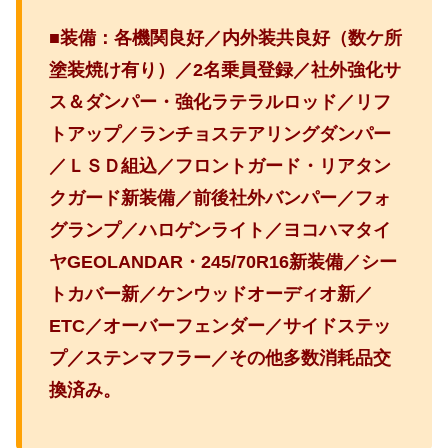
■装備：各機関良好／内外装共良好（数ケ所
塗装焼け有り）／2名乗員登録／社外強化サ
ス＆ダンパー・強化ラテラルロッド／
リフ
トアップ／ランチョステアリングダンパー
／ＬＳＤ組込／フロントガード・リアタン
クガード新装備／前後社外バンパー／フォ
グランプ／ハロゲンライト／ヨコハマタイ
ヤGEOLANDAR・245/70R16新装備／シー
トカバー新／ケンウッドオーディオ新／
ETC／オーバーフェンダー／サイドステッ
プ／ステンマフラー／その他多数消耗品交
換済み。