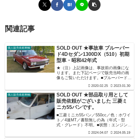
関連記事
SOLD OUT ★事故車 ブルーバー
個人販売依頼車輌
ド4Dセダン1300DX（510）初期
型車・昭和42年式
★（注）上記画像は、事故前の画像にな
ります。また下記ページで販売当時の画
像もご覧いただけます。■ブルーバード４
ドアセダン（５１０）１３００ＤＸ 初期
2020.02.25
2023.01.30
型喧嘩ワーパー車／昭和４２年式／槐色
／５速／一時抹消登録渡しとなります／
SOLD OUT ★部品取り用として
個人販売依頼車輌
走行不明。■装備：元来フルオリジナル・
販売依頼がございました 三菱ミ
２オーナー車を総剥離にてボディーレス
ニカ55バンです。
トア済／その時に各所多数新品部品を使
用／エンジンＬ２０Ｂ（２.１６Ｌ）フル
■三菱ミニカ55バン／550cc／色：ホワイ
チューン塔載／東名ハイカム７４°（新）
ト／4速MT／書類無しの為（年式・型
／極東インマニ・ソレック４４Φ・タコ
式・グレード）不明。■状態：エンジン固
足・ワンオフ６０Φマフラー／ＨＤ３０
着／ブレ－キ修理諦め（ライニング取り
用...
2024.04.07
2024.05.19
外し）／外装はボンネットとフエンダ－