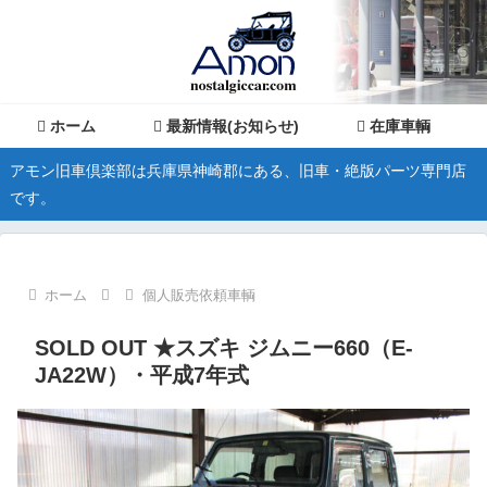
ホーム
最新情報(お知らせ)
在庫車輌
アモン旧車倶楽部は兵庫県神崎郡にある、旧車・絶版パーツ専門店
です。
ホーム
個人販売依頼車輌
SOLD OUT ★スズキ ジムニー660（E-
JA22W）・平成7年式