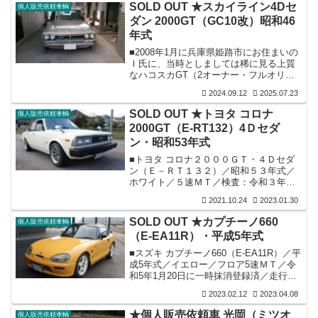
左右共にフロント部分に錆・腐れあり・
SOLD OUT ★スカイライン4Dセ
個人販売依頼車輌
フロア－（表・裏側）驚くほど程度良し
ダン 2000GT（GC10改）昭和46
／ミッション入り良し／内装は後部シ－
年式
トだけ座面沈みあり・ダッシュボ－ド破
れ無し／ガレ－ジ保管。■オーナー様談：
■2008年1月に兵庫県姫路市にお住まいの
程度が良く書類再発行２度陸事にチャレ
Ｉ氏に、当時としましては稀に見る上質
ンジするも撃沈／ 錆でお困りの方、我こ
なハコスカGT（2オーナー・フルオリジ
そはとレストアに燃える方の為に低価...
ナル車・走行：82,000ｋｍ）を売却させ
2024.09.12
2025.07.23
ていただきました。※2008年販売当時の
画像 ⇩■そして年月が経過し、当時仕様
SOLD OUT ★トヨタ コロナ
個人販売依頼車輌
からは見違えるほど進化したハコスカと
2000GT（E-RT132）4Ｄセダ
なり今日に至っています。その仕様概略
ン・昭和53年式
を下記にご紹介させていただきます。
■L28エンジン〔N42ブロック＆ヘッ
■トヨタ コロナ２０００ＧＴ・４Ｄセダ
ド〕・フルOH後搭載（公認取得済み）／
ン（Ｅ－ＲＴ１３２）／昭和５３年式／
ソレックス44φ・藤壷ステンタコ足＆ステ
ホワイト／５速ＭＴ／検査：令和３年１
ンデュアルマフラー／３...
１月／走行：１３４,０００ｋｍ。■装
2021.10.24
2023.01.30
備：内外装共上質／各機関良好（エアコ
ンもガス注入で１シーズンＯＫ）／パワ
SOLD OUT ★カプチーノ660
個人販売依頼車輌
ステ装備／ツインカムエンジン１８Ｒ
（E-EA11R）・平成5年式
Ｇ・キャブＯＥＲ４５φ装備（ガス検兼レ
ポート付）／ミッションは３速に少し引
■スズキ カプチーノ660（E-EA11R）／平
っ掛かり有り（走行時に全く支障無し）
成5年式／イエロー／フロア5速ＭＴ／令
／足回り前後カヤバショック・（Ｆ）ズ
和5年1月20日に一時抹消登録済／走行：
ームサス（Ｒ）強化サス装備／ホイール
152,400km。■装備：約３年前に全塗装済
2023.02.12
2023.04.08
前後ワタナベ１４インチ（Ｆ）７Ｊ・
／各機関良好（エアコンのみ不良で作動
（Ｒ）７.５...
したりしなかったりの状態）／検査時に
★個人販売依頼車 光岡（ミツオ
個人販売依頼車輌