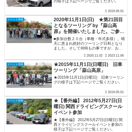
の様子は下記ページでご覧ください。
を深めていけるこの様な場を企画して参
りますので次回も多くの皆様のご参加を
2019.05.01
お待ちしております。★ツーリングの様
子を下...
2020年11月1日(日) ★第21回目
イベント情報
となるツーリング by『蒜山高
原』を開催いたしました。ご参加
いただき有難うございました。
■参加台数２０台（車種・年式多様）。晴
天に恵まれ絶好のツーリング日和となり
ました。そして何時もの事ですが、おじ
さんパワー炸裂で皆様爽快にワインディ
2020.11.02
2023.11.06
ングロードを走行され無事解散の運びと
なりました。（ご参加いただいた皆様の
★2015年11月1日(日曜日) 旧車
イベント情報
集合写真です）■ご参加いただきました皆
ツーリング「蒜山高原」
様にお礼申しあげます。これからも車を
愛し維持していく者同士の親睦を深めて
★2015年11月1日(日曜日) 旧車ツーリン
いけるこの様な場を企画して参りますの
グの様子は下記ページでご覧ください。
で次回も多くの皆様のご参加をお待ちし
ております。★「おじさん」ツーリング
2019.05.01
の様子を下記にアップいたしましたので
ご覧くだ...
★【番外編】 2012年5月27日(日
イベント情報
曜日) 関西ドライビングスクール
イベント参加
★【番外編】 2012年5月27日(日曜日) 関
西ドライビングスクールイベント参加の
様子は下記ページでご覧ください。