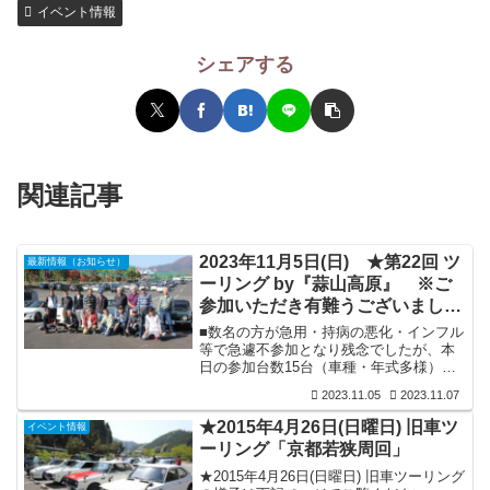
イベント情報
シェアする
関連記事
2023年11月5日(日) ★第22回 ツ
最新情報（お知らせ）
ーリング by『蒜山高原』 ※ご
参加いただき有難うございまし
た。
■数名の方が急用・持病の悪化・インフル
等で急遽不参加となり残念でしたが、本
日の参加台数15台（車種・年式多様）、
晴天・紅葉にも恵まれ絶好のツーリング
2023.11.05
2023.11.07
日和となりました。そして何時もの事で
すが、おじさんパワー炸裂で皆様爽快に
★2015年4月26日(日曜日) 旧車ツ
イベント情報
ワインディングロードを走行され無事解
ーリング「京都若狭周回」
散の運びとなりました。■ご参加いただき
ました皆様にお礼申しあげます。これか
★2015年4月26日(日曜日) 旧車ツーリング
らも車を愛し維持していく者同士の親睦