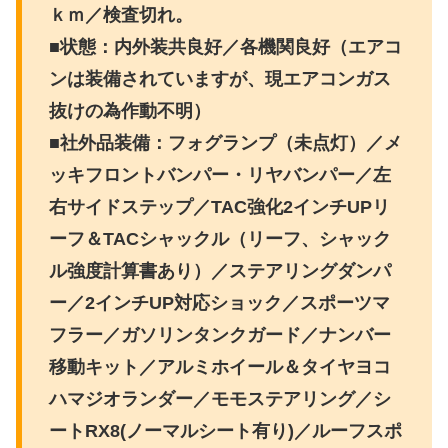
ｋｍ／検査切れ。
■状態：内外装共良好／各機関良好（エアコ
ンは装備されていますが、現エアコンガス
抜けの為作動不明）
■社外品装備：フォグランプ（未点灯）／メ
ッキフロントバンパー・リヤバンパー／左
右サイドステップ／TAC強化2インチUPリ
ーフ＆TACシャックル（リーフ、シャック
ル強度計算書あり）／ステアリングダンパ
ー／2インチUP対応ショック／スポーツマ
フラー／ガソリンタンクガード／ナンバー
移動キット／アルミホイール＆タイヤヨコ
ハマジオランダー／モモステアリング／シ
ートRX8(ノーマルシート有り)／ルーフスポ