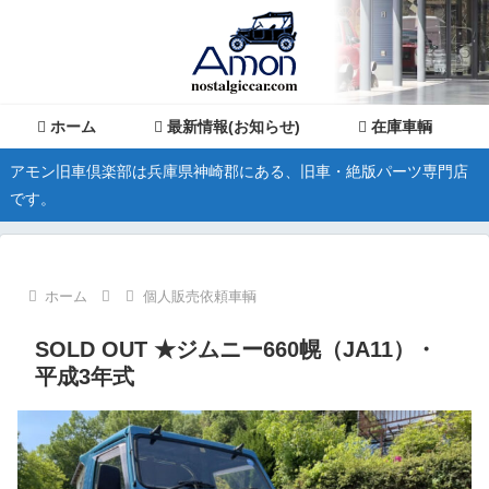
ホーム
最新情報(お知らせ)
在庫車輌
アモン旧車倶楽部は兵庫県神崎郡にある、旧車・絶版パーツ専門店
です。
ホーム
個人販売依頼車輌
SOLD OUT ★ジムニー660幌（JA11）・
平成3年式