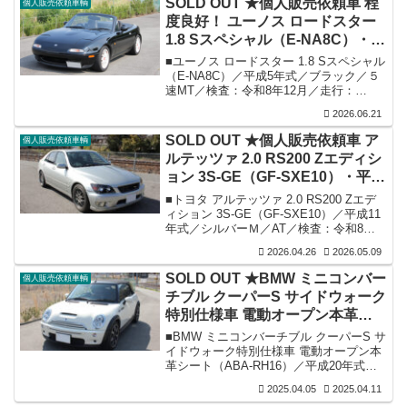
SOLD OUT ★個人販売依頼車 程
個人販売依頼車輌
52,300ｋｍ／修復歴無し。■状態：各機関
度良好！ ユーノス ロードスター
良好／エンジン・ミッションからのオイ
1.8 Sスペシャル（E-NA8C）・平
ル漏れ無し／令和3年10月タイミングベル
ト交換（画像参照）／エアコン付きです
成5年式ですが、新たなオーナー
■ユーノス ロードスター 1.8 Sスペシャル
が効いていません／内外装共良好／フロ
様に引き取られて行きました。
（E-NA8C）／平成5年式／ブラック／５
ントウインドウストリップの境に小さな
速MT／検査：令和8年12月／走行：
錆有...
122,550ｋｍ。■装備・状態：外装は所々
2026.06.21
エクボはございますが目視で錆発生箇所
も見当たらず良好な状態を維持／内装も
SOLD OUT ★個人販売依頼車 ア
個人販売依頼車輌
良好な状態・社外シートカバー装着され
ルテッツァ 2.0 RS200 Zエディシ
ていますがシート自体も問題無し／各機
ョン 3S-GE（GF-SXE10）・平成
関良好／エンジンは令和4年4月の走行：
118,425km時に45万円投与にてOH済（詳
11年式
■トヨタ アルテッツァ 2.0 RS200 Zエデ
細及び明細有り）よってエンジンOH後の
ィション 3S-GE（GF-SXE10）／平成11
走行は実質4,000km強となります／検査
年式／シルバーＭ／AT／検査：令和8年3
対...
月に検査切れにて抹消渡し／走行：
2026.04.26
2026.05.09
136,300km。■装備：各機関良好／内外装
共上質／MTモード付ステアリングシフト
SOLD OUT ★BMW ミニコンバー
個人販売依頼車輌
5速オートマ／足回り前後TRD強化サス＆
チブル クーパーS サイドウォーク
ショック／TRDスタビ／OPフロントグリ
特別仕様車 電動オープン本革シ
ル／フロントTRDリップスポーラー＆リ
アアンダースポイラー／アルミホイール
ート（ABA-RH16）
■BMW ミニコンバーチブル クーパーS サ
BBS 17インチ（Ｆ）7J・（R）8J／新装
イドウォーク特別仕様車 電動オープン本
備後走行少いタイヤ付き（...
革シート（ABA-RH16）／平成20年式／
ボディー色：白／フロア6AT／検査：令
2025.04.05
2025.04.11
和9年3月／走行：22,500ｋｍ（実走行）