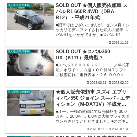
SOLD OUT ★個人販売依頼車 ス
個人販売依頼車輌
バル R1 660R 4WD（DBA-
R12）・平成21年式
■旧車ではございませんが、センス良くシ
ッカリモディファイされた知人の愛車 ス
バルR1をいかがですか。■スバル R1
660R 4WD（DBA-RJ2）／平成21年式／
2025.11.23
ブラックパール／ＡＴ／検査：令和8年6
月／走行：110,200ｋｍ（使用車につき走
SOLD OUT ★スバル360
個人販売依頼車輌
行は伸びます）。■装備：グレードＲ（レ
DX（K111）最終型？
ザー＆アルカンターラセレクション）／
希少4WD／各機関良好／内外装共上質／
■スバル３６０ＤＸ（Ｋ１１１）／年式不
タイミングベルト・テンショナー・プー
明／ホワイト／３速＋ＯＰ付ＭＴシフト
リー（101,900ｋｍ時交換）／足回り前後
／検査切れ／走行表示：２６,０００ｋ
車高調・ピロアッパー・リアキャンバー
ｍ。■装備：希少な１桁ナンバー付で屋内
2023.02.11
2023.02.20
調整...
保管／内外装共程度良好／フロントシー
トは張り替え済／平成３０年１０月の検
★個人販売依頼車 スズキ エブリ
個人販売依頼車輌
査切れまでは各機関良好で不都合無く走
ィバン550 ジョイン ス―パ－エデ
行を楽しんでおられましたが、検査切れ
ィション（M-DA71V）平成元年
後は１度エンジンを掛け納屋にしまい込
みでおられましたので現時点は不動車扱
式ですが2度目の大幅プライスダ
■オーナー様の依頼にて販売価格を 30.0
いでお願いします（エンジンは少しの調
ウンとなりました。
万円 → 20.0円 → 8.0円に大幅プライスダ
整・メンテナンスで恐らく大丈夫との
ウンをさせていただきました。■スズキ
事）／車輛は転がりますが特に運転席後
エブリィバン550 ジョイン ス―パ－エデ
ろのブレー...
2026.07.13
2026.07.31
ィション（M-DA71V）／平成元年式／ホ
ワイト／5速MT／検査切れ／走行：