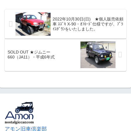
／修復歴無し。■装備：フルノーマル・オ
リジナル／実走行／検査取り立て／各機
関良好／内外装共上質美車ですが、しい
て気になる箇所を言わせていただければ
2022年10月30日(日) ★個人販売依頼
アルミホイールにガリ傷有り／ETC付き
車 ｽｽﾞｷ X-90・ｵﾌﾛｰﾄﾞ仕様ですが、ﾌﾟﾗ
／マニア必見のミニコンバーチブルをい
ｲｽﾀﾞｳﾝをいたしました。
かがですか。■令和7年4月5日（土）
SOLD OUT...
SOLD OUT ★ジムニー
660（JA11）・平成6年式
アモン旧車倶楽部