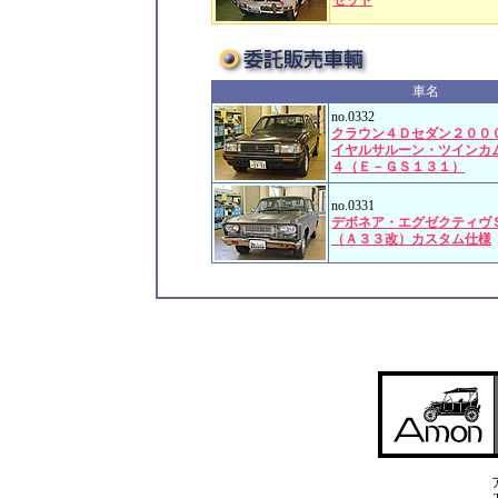
セット
車名
no.0332
クラウン４Ｄセダン２００
イヤルサルーン・ツインカ
４（Ｅ－ＧＳ１３１）
no.0331
デボネア・エグゼクティヴ
（Ａ３３改）カスタム仕様