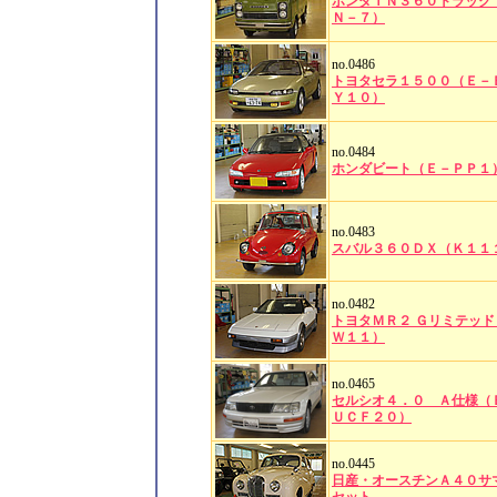
ホンダＴＮ３６０トラック
Ｎ－７）
no.0486
トヨタセラ１５００（Ｅ－
Ｙ１０）
no.0484
ホンダビート（Ｅ－ＰＰ１
no.0483
スバル３６０ＤＸ（Ｋ１１
no.0482
トヨタＭＲ２ Ｇリミテッド
Ｗ１１）
no.0465
セルシオ４．０ Ａ仕様（
ＵＣＦ２０）
no.0445
日産・オースチンＡ４０サ