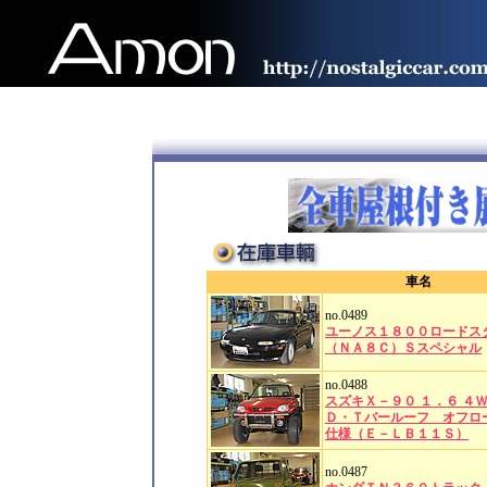
車名
no.0489
ユーノス１８００ロードス
（ＮＡ８Ｃ）Ｓスペシャル
no.0488
スズキＸ－９０ １．６ ４
Ｄ・Ｔバールーフ オフロ
仕様（Ｅ－ＬＢ１１Ｓ）
no.0487