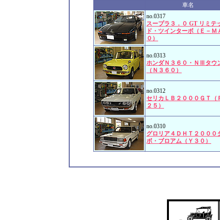
車名
no.0317
スープラ３．０ GT リミテ
ド・ツインターボ（Ｅ－Ｍ
０）
no.0313
ホンダＮ３６０・ＮⅢタウ
（Ｎ３６０）
no.0312
セリカＬＢ２０００ＧＴ（
２５）
no.0310
グロリア４ＤＨＴ２０００
ボ・ブロアム（Ｙ３０）