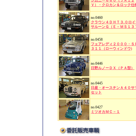
ジムニー６６０（ＪＡ１２
Ｖ）・クロカン＆ロック仕
no.0460
クラウン４ＤＨＴ３.０ロイ
サルーンＧ（Ｅ－ＭＳ１３
no.0458
フェアレディ２０００・Ｓ
３１１（ローウィンドウ)
no.0446
日野ルノーＤＸ（ＰＡ型）
no.0445
日産・オースチンＡ４０サ
セット
no.0427
ミツオカＭＣ－１