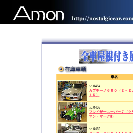
車名
no.0464
カプチーノ６６０（Ｅ－Ｅ
１Ｒ）
no.0463
フレイザースーパー７（ク
マン・マークⅡ）
no.0462